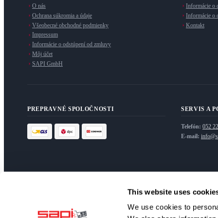
O nás
Informácie o 
Ochrana súkromia a údaje
Informácie o
Všeobecné obchodné podmienky
Kontakt
Impressum
Informácie o odstúpení od zmluvy
Môj účet
SAPI GmbH
PREPRAVNÉ SPOLOČNOSTI
SERVIS A 
Telefón:
052 2
E-mail:
info@s
This website uses cookie
INFORMAČNÝ BULLETIN
We use cookies to personal
Prihláste sa na odber nášho newslettra pre exkluzívne ponuky a novin