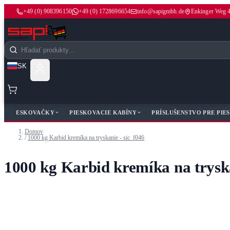
+49 (0) 908396150
+49 (0) 1728696654
info@sapigmbh.de
Enkinger Weg 
Skip to Content
Search
SK
PIESKOVAČKY
PIESKOVACIE KABÍNY
PRÍSLUŠENSTVO PRE PIE
Domov
/
1000 kg Karbid kremíka na tryskanie - sic_f046
1000 kg Karbid kremíka na tryska