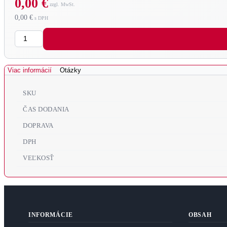
0,00 €
0,00 €
Množstvo
Viac informácií
Otázky
SKU
ČAS DODANIA
DOPRAVA
DPH
VEĽKOSŤ
INFORMÁCIE
OBSAH