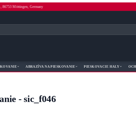
4, 86753 Möttingen, Germany
SKOVANIE
ABRAZÍVA NA PIESKOVANIE
PIESKOVACIE HALY
OCH
nie - sic_f046