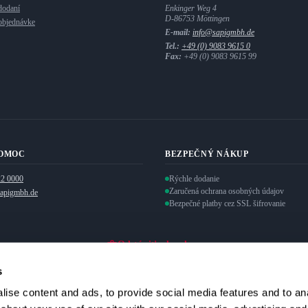
dodaní
Enkinger Weg 4
D-86753 Möttingen
 objednávke
E-mail:
info@sapigmbh.de
Tel.:
+49 (0) 9083 9615 0
Fax:
+49 (0) 9083 9615 99
POMOC
BEZPEČNÝ NÁKUP
22 0000
Rýchle dodanie
Zaručená ochrana osobných údajov
apigmbh.de
Bezpečné platby cez SSL šifrovanie
Odstúpiť od zmluvy
s
ise content and ads, to provide social media features and to anal
ky.