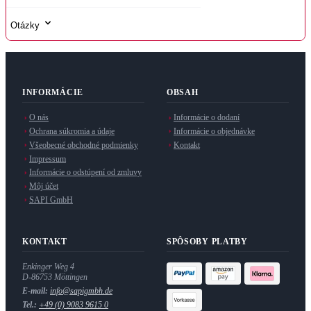
Otázky
INFORMÁCIE
OBSAH
O nás
Informácie o dodaní
Ochrana súkromia a údaje
Informácie o objednávke
Všeobecné obchodné podmienky
Kontakt
Impressum
Informácie o odstúpení od zmluvy
Môj účet
SAPI GmbH
KONTAKT
SPÔSOBY PLATBY
Enkinger Weg 4
D-86753 Möttingen
E-mail:
info@sapigmbh.de
Tel.:
+49 (0) 9083 9615 0