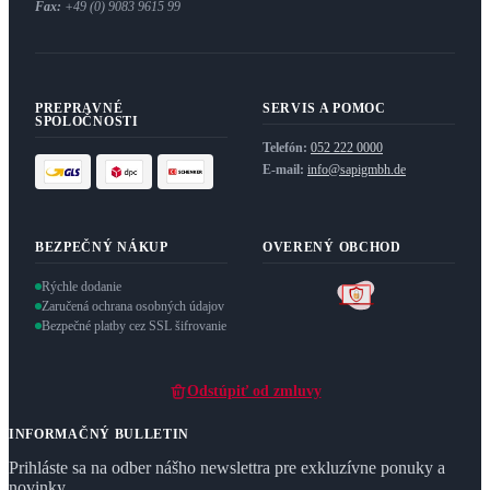
Fax:
+49 (0) 9083 9615 99
PREPRAVNÉ
SERVIS A POMOC
SPOLOČNOSTI
Telefón:
052 222 0000
E-mail:
info@sapigmbh.de
BEZPEČNÝ NÁKUP
OVERENÝ OBCHOD
Rýchle dodanie
Zaručená ochrana osobných údajov
Bezpečné platby cez SSL šifrovanie
Odstúpiť od zmluvy
INFORMAČNÝ BULLETIN
Prihláste sa na odber nášho newslettra pre exkluzívne ponuky a
novinky.