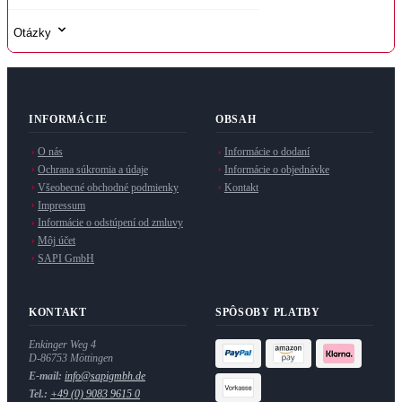
Otázky
INFORMÁCIE
OBSAH
O nás
Informácie o dodaní
Ochrana súkromia a údaje
Informácie o objednávke
Všeobecné obchodné podmienky
Kontakt
Impressum
Informácie o odstúpení od zmluvy
Môj účet
SAPI GmbH
KONTAKT
SPÔSOBY PLATBY
Enkinger Weg 4
D-86753 Möttingen
E-mail:
info@sapigmbh.de
Tel.:
+49 (0) 9083 9615 0