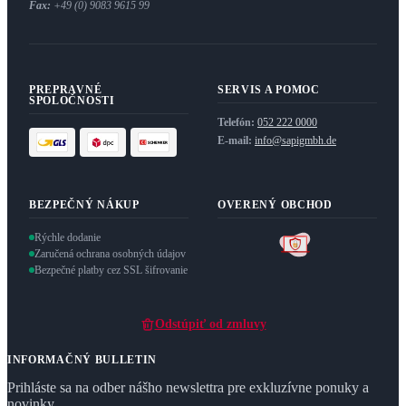
Fax:
+49 (0) 9083 9615 99
PREPRAVNÉ
SERVIS A POMOC
SPOLOČNOSTI
Telefón:
052 222 0000
E-mail:
info@sapigmbh.de
BEZPEČNÝ NÁKUP
OVERENÝ OBCHOD
Rýchle dodanie
Zaručená ochrana osobných údajov
Bezpečné platby cez SSL šifrovanie
Odstúpiť od zmluvy
INFORMAČNÝ BULLETIN
Prihláste sa na odber nášho newslettra pre exkluzívne ponuky a
novinky.