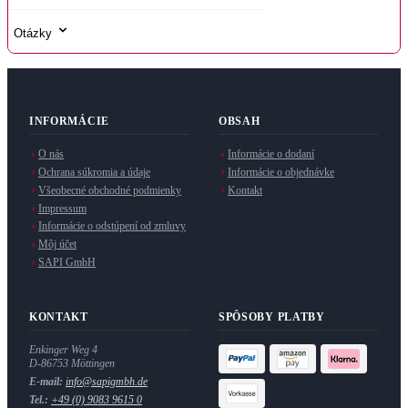
Otázky
INFORMÁCIE
OBSAH
O nás
Informácie o dodaní
Ochrana súkromia a údaje
Informácie o objednávke
Všeobecné obchodné podmienky
Kontakt
Impressum
Informácie o odstúpení od zmluvy
Môj účet
SAPI GmbH
KONTAKT
SPÔSOBY PLATBY
Enkinger Weg 4
D-86753 Möttingen
E-mail:
info@sapigmbh.de
Tel.:
+49 (0) 9083 9615 0