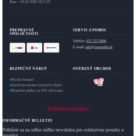
Fax:
+49 (0) 9083 9615 99
PREPRAVNÉ
SERVIS A POMOC
SPOLOČNOSTI
Telefón:
052 222 0000
E-mail:
info@sapigmbh.de
BEZPEČNÝ NÁKUP
OVERENÝ OBCHOD
Rýchle dodanie
Zaručená ochrana osobných údajov
Bezpečné platby cez SSL šifrovanie
Odstúpiť od zmluvy
INFORMAČNÝ BULLETIN
Prihláste sa na odber nášho newslettra pre exkluzívne ponuky a
novinky.