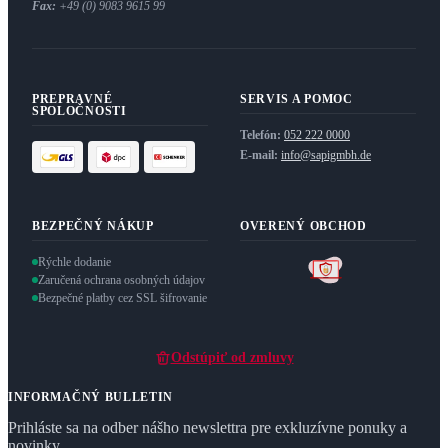
Fax:
+49 (0) 9083 9615 99
PREPRAVNÉ
SERVIS A POMOC
SPOLOČNOSTI
Telefón:
052 222 0000
E-mail:
info@sapigmbh.de
BEZPEČNÝ NÁKUP
OVERENÝ OBCHOD
Rýchle dodanie
Zaručená ochrana osobných údajov
Bezpečné platby cez SSL šifrovanie
Odstúpiť od zmluvy
INFORMAČNÝ BULLETIN
Prihláste sa na odber nášho newslettra pre exkluzívne ponuky a
novinky.