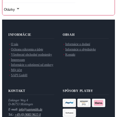
Otázky
INFORMÁCIE
OBSAH
O nás
Informácie o dodaní
Ochrana súkromia a údaje
Informácie o objednávke
Všeobecné obchodné podmienky
Kontakt
Impressum
Informácie o odstúpení od zmluvy
Môj účet
SAPI GmbH
KONTAKT
SPÔSOBY PLATBY
Enkinger Weg 4
D-86753 Möttingen
E-mail:
info@sapigmbh.de
Tel.:
+49 (0) 9083 9615 0