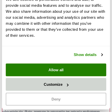
provide social media features and to analyse our traffic.
We also share information about your use of our site with
our social media, advertising and analytics partners who
570,00 €
may combine it with other information that you’ve
678,30 €
provided to them or that they’ve collected from your use
of their services.
Dodaj v košarico
Količina
Pay
Pal
Na obroke že od 31,16 €/mesec s
Klarna
Show details
Več *
Allow all
Opis
Greenblast abrazivno sredstvo v granulaciji 0,3–1,0 mm je vsestransko,
Customize
naravno enkratno abrazivno sredstvo s kotno zrnato strukturo – idealna
alternativa običajnim žlindrenim abrazivom. Ta univerzalna granulacija
Deny
pokriva širok spekter uporabe: od odstranjevanja rje in barve do splošne
priprave površin po Sa 2½ skladno z ISO 8501-1. Greenblast zanesljivo
odstranjuje rjo, škajo, premaze in umazanijo ter ustvarja enakomeren