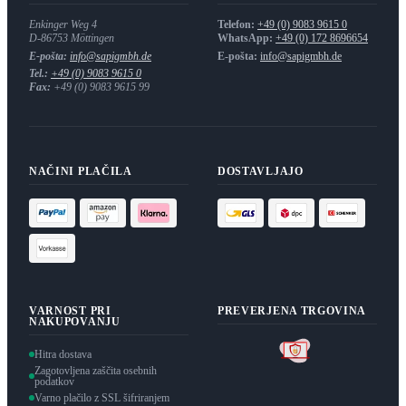
Enkinger Weg 4
Telefon:
+49 (0) 9083 9615 0
D-86753
Möttingen
WhatsApp:
+49 (0) 172 8696654
E-pošta:
info@sapigmbh.de
E-pošta:
info@sapigmbh.de
Tel.:
+49 (0) 9083 9615 0
Fax:
+49 (0) 9083 9615 99
NAČINI PLAČILA
DOSTAVLJAJO
VARNOST PRI
PREVERJENA TRGOVINA
NAKUPOVANJU
Hitra dostava
Zagotovljena zaščita osebnih
podatkov
Varno plačilo z SSL šifriranjem