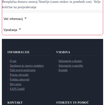
Brezplačna dostava znotraj Nemčije (razen otokov in posebnih con). Večje
količine na povpraševanje.
Več informacij
Vprašanja
INFORMACIJE
VSEBINA
O nas
Informacije o dostavi
Zasebnost in varstvo podatkov
Informacije o naročilu
Naši pogoji poslovanja
Kontakt
Pravno obvestilo
Politika odpovedi
Moj račun
SAPI GmbH
KONTAKT
STORITEV IN POMOČ