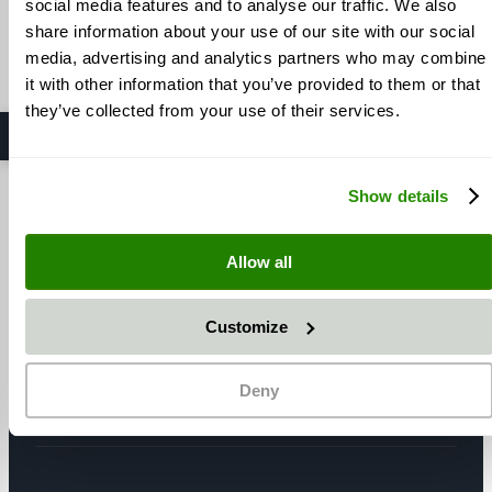
social media features and to analyse our traffic. We also
share information about your use of our site with our social
INFORMACIJE
VSEBINA
media, advertising and analytics partners who may combine
it with other information that you’ve provided to them or that
O nas
Informacije o dostavi
Zasebnost in varstvo podatkov
Informacije o naročilu
they’ve collected from your use of their services.
Naši pogoji poslovanja
Kontakt
Pravno obvestilo
Politika odpovedi
Show details
Moj račun
SAPI GmbH
Allow all
KONTAKT
STORITEV IN POMOČ
Enkinger Weg 4
Telefon:
+49 (0) 9083 9615 0
Customize
D-86753
Möttingen
WhatsApp:
+49 (0) 172 8696654
E-pošta:
info@sapigmbh.de
E-pošta:
info@sapigmbh.de
Tel.:
+49 (0) 9083 9615 0
Deny
Fax:
+49 (0) 9083 9615 99