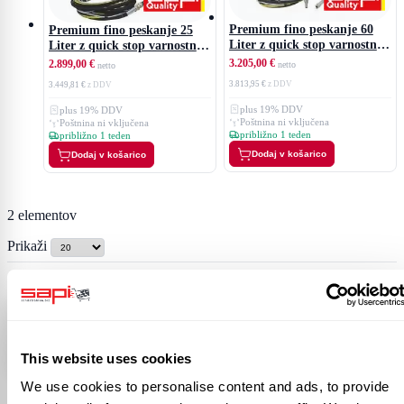
Premium fino peskanje 60
Premium fino peskanje 25
Liter z quick stop varnostno
Liter z quick stop varnostno
napravo
napravo
3.205,00 €
2.899,00 €
3.813,95 €
3.449,81 €
plus 19% DDV
plus 19% DDV
Poštnina ni vključena
Poštnina ni vključena
približno 1 teden
približno 1 teden
Dodaj v košarico
Dodaj v košarico
2
elementov
Prikaži
⭐ SAPI GmbH
5,0 / 5 zvezdic
· Proizvajalec v Möttingenu
Oglejte si na Googlu
This website uses cookies
We use cookies to personalise content and ads, to provide