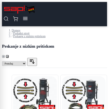
Preskoči na vsebino
Domov
/
Peskalni stroji
/
Peskanje z nizkim pritiskom
Peskanje z nizkim pritiskom