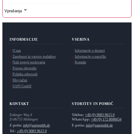
Vprašanja
INFORMACIJE
VSEBINA
O nas
Informacije o dostavi
Zasebnost in varstvo podatkov
Informacije o naročilu
Naši pogoji poslovanja
Kontakt
Pravno obvestilo
Politika odpovedi
Moj račun
SAPI GmbH
KONTAKT
STORITEV IN POMOČ
Enkinger Weg 4
Telefon:
+49 (0) 9083 9615 0
D-86753
Möttingen
WhatsApp:
+49 (0) 172 8696654
E-pošta:
info@sapigmbh.de
E-pošta:
info@sapigmbh.de
Tel.:
+49 (0) 9083 9615 0