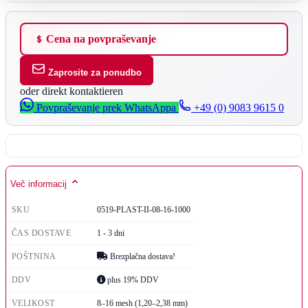
Cena na povpraševanje
Zaprosite za ponudbo
oder direkt kontaktieren
Povpraševanje prek WhatsAppa
+49 (0) 9083 9615 0
Več informacij
SKU
0519-PLAST-II-08-16-1000
ČAS DOSTAVE
1 - 3 dni
POŠTNINA
Brezplačna dostava!
DDV
plus 19% DDV
VELIKOST
8–16 mesh (1,20–2,38 mm)