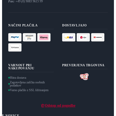
Fax:
+49 (0) 9083 9615 99
NAČINI PLAČILA
DOSTAVLJAJO
VARNOST PRI
PREVERJENA TRGOVINA
NAKUPOVANJU
Hitra dostava
Zagotovljena zaščita osebnih
podatkov
Varno plačilo z SSL šifriranjem
Odstop od pogodbe
E-NOVICE