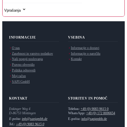
Vprašanja
INFORMACIJE
VSEBINA
O nas
Informacije o dostavi
Zasebnost in varstvo podatkov
Informacije o naročilu
Naši pogoji poslovanja
Kontakt
Pravno obvestilo
Politika odpovedi
Moj račun
SAPI GmbH
KONTAKT
STORITEV IN POMOČ
Enkinger Weg 4
Telefon:
+49 (0) 9083 9615 0
D-86753
Möttingen
WhatsApp:
+49 (0) 172 8696654
E-pošta:
info@sapigmbh.de
E-pošta:
info@sapigmbh.de
Tel.:
+49 (0) 9083 9615 0