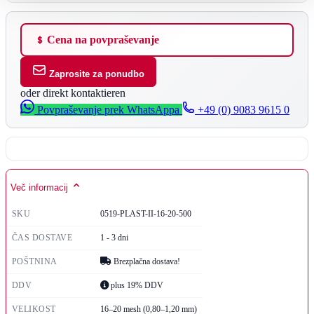
Cena na povpraševanje
Zaprosite za ponudbo
oder direkt kontaktieren
Povpraševanje prek WhatsAppa
+49 (0) 9083 9615 0
Več informacij
SKU
0519-PLAST-II-16-20-500
ČAS DOSTAVE
1 - 3 dni
POŠTNINA
Brezplačna dostava!
DDV
plus 19% DDV
VELIKOST
16–20 mesh (0,80–1,20 mm)