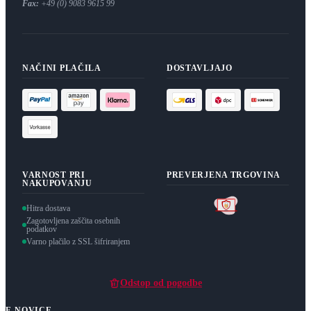
Fax:
+49 (0) 9083 9615 99
NAČINI PLAČILA
DOSTAVLJAJO
VARNOST PRI
PREVERJENA TRGOVINA
NAKUPOVANJU
Hitra dostava
Zagotovljena zaščita osebnih
podatkov
Varno plačilo z SSL šifriranjem
Odstop od pogodbe
E-NOVICE