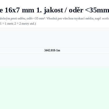
ce 16x7 mm 1. jakost / oděr <35mm
dolným proti oděru, oděr <35 mm³. Vhodná pro všechna tryskací média, např. ocelov
= 1 metr, 2 = 2 metry atd.)
3442.010-1m