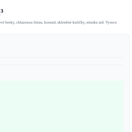
³
é broky, chlazenou litinu, korund, skleněné kuličky, strusku atd. Vysoce