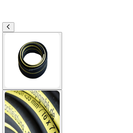
View larger image
View larger image