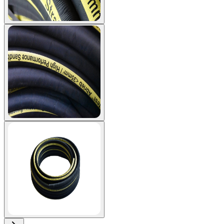
View larger image
View larger image