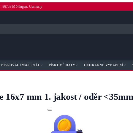
4, 86753 Möttingen, Germany
PÍSKOVACÍ MATERIÁL
PÍSKOVÉ HALY
OCHRANNÉ VYBAVENÍ
ce 16x7 mm 1. jakost / oděr <35mm