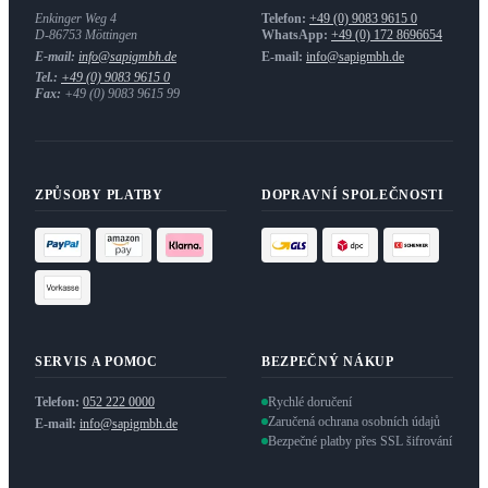
Enkinger Weg 4
Telefon:
+49 (0) 9083 9615 0
D-86753
Möttingen
WhatsApp:
+49 (0) 172 8696654
E-mail:
info@sapigmbh.de
E-mail:
info@sapigmbh.de
Tel.:
+49 (0) 9083 9615 0
Fax:
+49 (0) 9083 9615 99
ZPŮSOBY PLATBY
DOPRAVNÍ SPOLEČNOSTI
SERVIS A POMOC
BEZPEČNÝ NÁKUP
Telefon:
052 222 0000
Rychlé doručení
Zaručená ochrana osobních údajů
E-mail:
info@sapigmbh.de
Bezpečné platby přes SSL šifrování