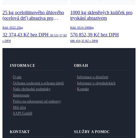
25 kg ocelolitinového úhlového
1000 kg skleněných kuliček pro
(ocelová drť) abraziva pro
tryskání abrazivem
tryskání
Kód: 0522.25kg
Kód: 0514.1000kg
32 374,43 Kč
bez DPH
576 852,39 Kč
bez DPH
38 525,57 Kč
s DPH
686 454,35 Kč
s DPH
INFORMACE
OBSAH
O nás
Informace o doručení
Ochrana soukromí a ochrana údajů
Informace o objednávkách
Naše obchodní podmínky
Kontakt
Impressum
Právo na odstoupení od smlouvy
Můj účet
SAPI GmbH
KONTAKT
SLUŽBY A POMOC