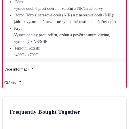
Jádro:
vysoce odolné proti oděru a izolační z NR/černé barvy
Jádro: Jádro z nerezové oceli (NIR) a z nerezové oceli (NIR):
jádro z vysoce oděruvzdorné syntetické textilie a měděný oplet
Kryt:
Vysoce odolný proti oděru, ozónu a povětrnostním vlivům,
vyrobený z NR/SBR
Teplotní rozsah:
-40°C / +70°C
Více informací
Otázky
Frequently Bought Together