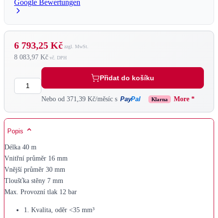
Google Bewertungen
6 793,25 Kč
8 083,97 Kč
Přidat do košíku
Množství
Pay
Pal
Nebo od 371,39 Kč/měsíc s
More *
Klarna
Popis
Délka 40 m
Vnitřní průměr 16 mm
Vnější průměr 30 mm
Tloušťka stěny 7 mm
Max. Provozní tlak 12 bar
1. Kvalita, oděr <35 mm³