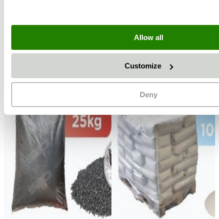
Náhradní filtr pro malý filtr s aktivním uhlím
1 916,67 Kč
2 280,84 Kč s DPH
Celková cena:
8 709,92 Kč
10 364,80 Kč
bez DPH
s DPH
Vše přesunout do košíku
Allow all
Zákazníci také koupili
Customize
Deny