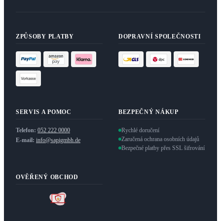
ZPŮSOBY PLATBY
DOPRAVNÍ SPOLEČNOSTI
SERVIS A POMOC
BEZPEČNÝ NÁKUP
Telefon:
052 222 0000
Rychlé doručení
Zaručená ochrana osobních údajů
E-mail:
info@sapigmbh.de
Bezpečné platby přes SSL šifrování
OVĚŘENÝ OBCHOD