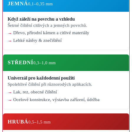
JEMNÁ
0,1–0,35 mm
Když záleží na povrchu a vzhledu
Šetrné čištění citlivých a jemných povrchů.
Dřevo, přírodní kámen a citlivé materiály
Lehké nátěry & znečištění
STŘEDNÍ
0,3–1,0 mm
Univerzál pro každodenní použití
Spolehlivé čištění při různorodých aplikacích.
Lak, rez, obecné čištění
Ocelové konstrukce, výstavba zařízení, údržba
HRUBÁ
0,5–1,5 mm