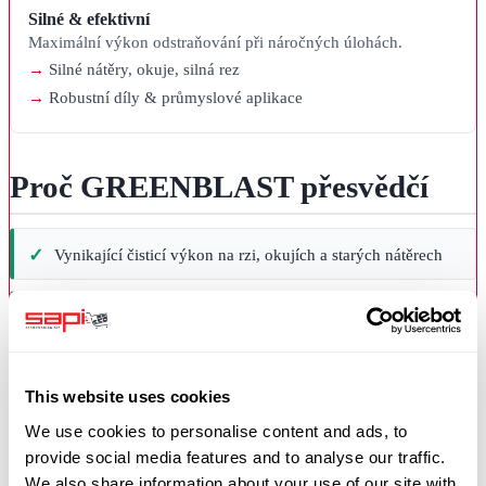
Silné & efektivní
Maximální výkon odstraňování při náročných úlohách.
Silné nátěry, okuje, silná rez
Robustní díly & průmyslové aplikace
Proč GREENBLAST přesvědčí
Vynikající čisticí výkon na rzi, okujích a starých nátěrech
Rovnoměrný paprsek a kontrolovaný profil povrchu
Bez volného železa — žádný přenos rzi
This website uses cookies
We use cookies to personalise content and ads, to
Stálá kvalita — pytel za pytlem stejná, nikdy směs
provide social media features and to analyse our traffic.
We also share information about your use of our site with