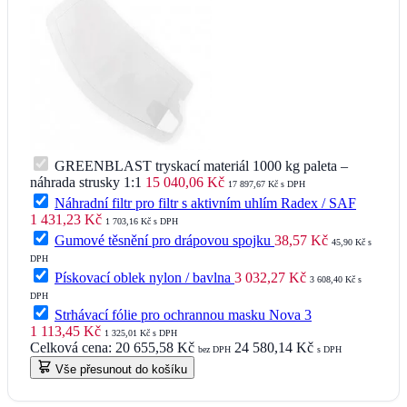
GREENBLAST tryskací materiál 1000 kg paleta –
náhrada strusky 1:1
15 040,06 Kč
17 897,67 Kč s DPH
Náhradní filtr pro filtr s aktivním uhlím Radex / SAF
1 431,23 Kč
1 703,16 Kč s DPH
Gumové těsnění pro drápovou spojku
38,57 Kč
45,90 Kč s
DPH
Pískovací oblek nylon / bavlna
3 032,27 Kč
3 608,40 Kč s
DPH
Strhávací fólie pro ochrannou masku Nova 3
1 113,45 Kč
1 325,01 Kč s DPH
Celková cena:
20 655,58 Kč
24 580,14 Kč
bez DPH
s DPH
Vše přesunout do košíku