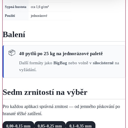
Sypná hustota
cca 1,6 g/cm³
Použití
jednorázové
Balení
40 pytlů po 25 kg na jednorázové paletě
Další formáty jako
BigBag
nebo volně v
silocisterně
na
vyžádání.
Sedm zrnitostí na výběr
Pro každou aplikaci správná zrnitost — od jemného pískování po
hranaté těžké zatížení.
0,00–0,15 mm
0,05–0,25 mm
0,1–0,35 mm