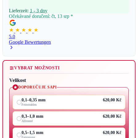
Lieferzeit:
1 - 3 dny
Očekávané doručení: čt, 13 srp
*
5.0
Google Bewertungen
VYBRAT MOŽNOSTI
Velikost
DOPORUČUJE SAPI
0,1–0,35 mm
620,00 Kč
Feinstrahlen
0,3–1,0 mm
620,00 Kč
Allround
0,5–1,5 mm
620,00 Kč
Entrostung