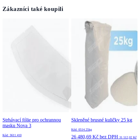
Zákazníci také koupili
Strhávací fólie pro ochrannou
Skleněné brusné kuličky 25 kg
masku Nova 3
Kód: 0514.25kg
Kód: 3611.410
26 480,69 Kč
bez DPH
31 512,02 Kč