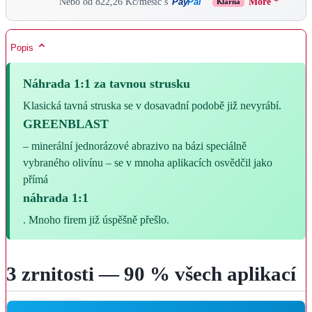
Pay
Pal
Nebo od 822,26 Kč/měsíc s
More *
Klarna
Popis
Náhrada 1:1 za tavnou strusku
Klasická tavná struska se v dosavadní podobě již nevyrábí.
GREENBLAST
– minerální jednorázové abrazivo na bázi speciálně
vybraného olivínu – se v mnoha aplikacích osvědčil jako
přímá
náhrada 1:1
. Mnoho firem již úspěšně přešlo.
3 zrnitosti — 90 % všech aplikací