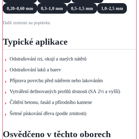
0,20–0,60 mm
0,3–1,0 mm
0,5–1,5 mm
1,0–2,5 mm
Další zrnitosti na poptávku.
Typické aplikace
Odstraňování rzi, okují a starých nátěrů
Odstraňování laků a barev
Příprava povrchu před nátěrem nebo lakováním
Vytváření definovaných profilů drsnosti (SA 2½ a vyšší)
Čištění betonu, fasád a přírodního kamene
Šetrné pískování dřeva (podle zrnitosti)
Osvědčeno v těchto oborech