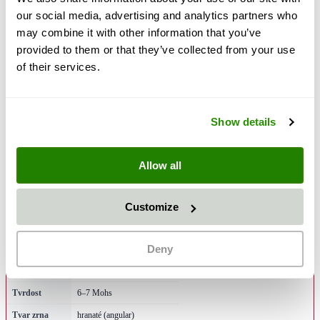
Bez krystalického křemene — bez rizika silikózy
our social media, advertising and analytics partners who
may combine it with other information that you’ve
provided to them or that they’ve collected from your use
of their services.
POZOR NA TRHU
Mnohé alternativy strusky nabízené na trhu trpí
kolísavou kvalitou, neklidným paprskem a vyšší
Show details
spotřebou.
GREENBLAST nikoli.
Rozhoduje
výkon na m², ne cena za tunu. Zákazníci po přechodu
hlásí rovnoměrnější výsledek, méně dodatečné práce a
Allow all
stabilní kvalitu.
Customize
Technické vlastnosti
Deny
Materiál
minerální olivínové abrazivo
Tvrdost
6–7 Mohs
Tvar zrna
hranaté (angular)