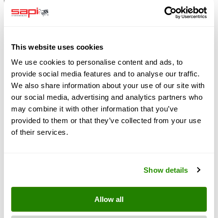
This website uses cookies
Montážní klip pro držák hlavy pískovací přilby RED 1.
We use cookies to personalise content and ads, to
provide social media features and to analyse our traffic.
Skladem
We also share information about your use of our site with
our social media, advertising and analytics partners who
SKU
3612.165
may combine it with other information that you’ve
bez poštovného
provided to them or that they’ve collected from your use
plus 19% DPH
of their services.
Show details
Allow all