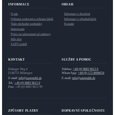
INFORMACE
OBSAH
O nás
Informace o doručení
Ochrana soukromí a ochrana údajů
Informace o objednávkách
Naše obchodní podmínky
Kontakt
Impressum
Právo na odstoupení od smlouvy
Můj účet
SAPI GmbH
KONTAKT
SLUŽBY A POMOC
Enkinger Weg 4
Telefon:
+49 (0) 9083 9615 0
D-86753
Möttingen
WhatsApp:
+49 (0) 172 8696654
E-mail:
info@sapigmbh.de
E-mail:
info@sapigmbh.de
Tel.:
+49 (0) 9083 9615 0
Fax:
+49 (0) 9083 9615 99
ZPŮSOBY PLATBY
DOPRAVNÍ SPOLEČNOSTI