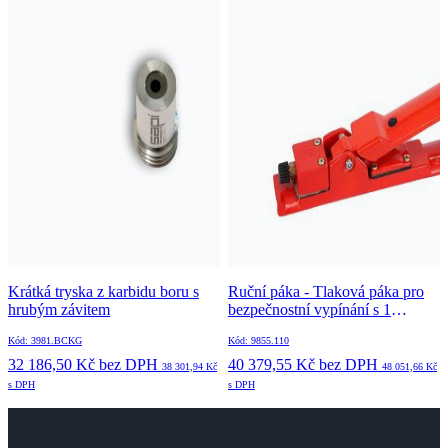
Krátká tryska z karbidu boru s
Ruční páka - Tlaková páka pro
hrubým závitem
bezpečnostní vypínání s 1
ovládacím vedením
Kód: 3981.BCKG
Kód: 9855.110
32 186,50 Kč
bez DPH
40 379,55 Kč
bez DPH
38 301,94 Kč
48 051,66 Kč
s DPH
s DPH