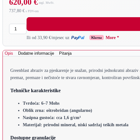
620,00 €
737,80 €
Količina
Pay
Pal
Ili od 33,90 €/mjesec uz
More *
Klarna
Opis
Dodatne informacije
Pitanja
Greenblast abraziv za pjeskarenje je snažan, prirodni jednokratni abraziv
premaz, premaze i nečistoće te stvara ravnomjeran, kontroliran površinsk
Tehničke karakteristike
Tvrdoća: 6–7 Mohs
Oblik zrna: oštrobridan (angularno)
Nasipna gustoća: cca 1,6 g/cm³
Materijal: prirodni mineral, niski sadržaj teških metala
Dostupne granulacije