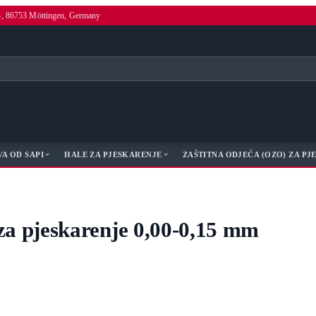
4, 86753 Möttingen, Germany
A OD SAPI
HALE ZA PJESKARENJE
ZAŠTITNA ODJEĆA (OZO) ZA P
 pjeskarenje 0,00-0,15 mm