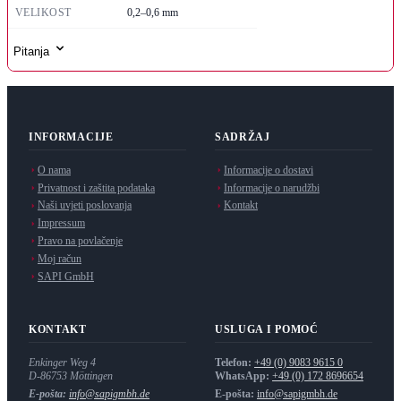
VELIKOST
0,2–0,6 mm
Pitanja
INFORMACIJE
SADRŽAJ
O nama
Informacije o dostavi
Privatnost i zaštita podataka
Informacije o narudžbi
Naši uvjeti poslovanja
Kontakt
Impressum
Pravo na povlačenje
Moj račun
SAPI GmbH
KONTAKT
USLUGA I POMOĆ
Enkinger Weg 4
Telefon:
+49 (0) 9083 9615 0
D-86753
Möttingen
WhatsApp:
+49 (0) 172 8696654
E-pošta:
info@sapigmbh.de
E-pošta:
info@sapigmbh.de