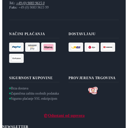
Tel.:
+49 (0) 9083 9615 0
Faks:
+49 (0) 9083 9615 99
NAČINI PLAĆANJA
DOSTAVLJAJU
SIGURNOST KUPOVINE
PROVJERENA TRGOVINA
Brza dostava
Zajamčena zaštita osobnih podataka
Sigurno plaćanje SSL enkripcijom
Odustani od ugovora
NEWSLETTER