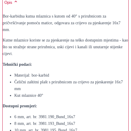
Opis
Bor-karbidna kutna mlaznica s kutom od 40° s prirubnicom za
pričvršćivanje pomoću matice, odgovara za crijevo za pjeskarenje 16x7
mm.
Kutne mlaznice koriste se za pjeskarenje na teško dostupnim mjestima - kao
što su stražnje strane prirubnica, uski cijevi i kanali ili unutarnje stijenke
cijevi.
Tehnički podaci:
Materijal: bor-karbid
Čelični zaštitni plašt s prirubnicom za crijevo za pjeskarenje 16x7
mm
Kut mlaznice 40°
Dostupni promjeri:
6 mm, art. br. 3981.190_Bund_16x7
8 mm, art. br. 3981.193_Bund_16x7
10 mm, art. br. 3981.195_Bund_16x7