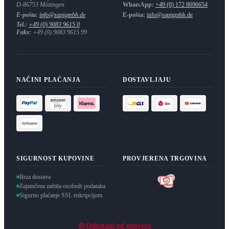
D-86753
Möttingen
WhatsApp:
+49 (0) 172 8696654
E-pošta:
info@sapigmbh.de
E-pošta:
info@sapigmbh.de
Tel.:
+49 (0) 9083 9615 0
Faks:
+49 (0) 9083 9615 99
NAČINI PLAĆANJA
DOSTAVLJAJU
SIGURNOST KUPOVINE
PROVJERENA TRGOVINA
Brza dostava
Zajamčena zaštita osobnih podataka
Sigurno plaćanje SSL enkripcijom
Odustani od ugovora