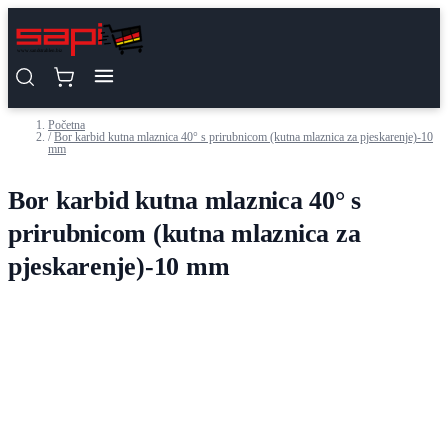
Preskoči na sadržaj
Početna
/
Bor karbid kutna mlaznica 40° s prirubnicom (kutna mlaznica za pjeskarenje)-10
mm
Bor karbid kutna mlaznica 40° s
prirubnicom (kutna mlaznica za
pjeskarenje)-10 mm