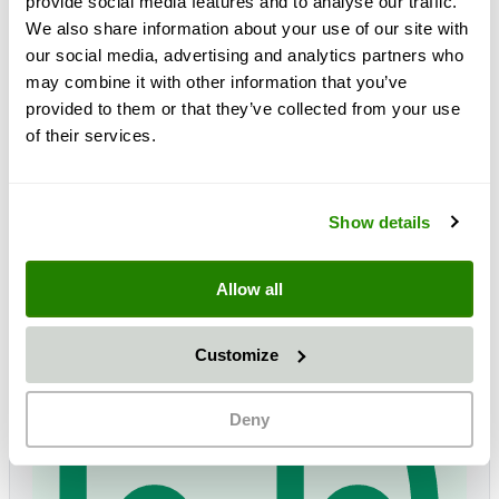
provide social media features and to analyse our traffic.
We also share information about your use of our site with
our social media, advertising and analytics partners who
Na zalihi
may combine it with other information that you’ve
provided to them or that they’ve collected from your use
SKU
3981.195_Bund_16x7
of their services.
bez poštarine
plus 19% PDV
Show details
Allow all
Customize
Deny