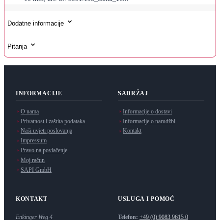
Dodatne informacije
Pitanja
INFORMACIJE
SADRŽAJ
O nama
Informacije o dostavi
Privatnost i zaštita podataka
Informacije o narudžbi
Naši uvjeti poslovanja
Kontakt
Impressum
Pravo na povlačenje
Moj račun
SAPI GmbH
KONTAKT
USLUGA I POMOĆ
Enkinger Weg 4
Telefon:
+49 (0) 9083 9615 0