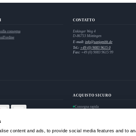
I
CONTATTO
sulla consegna
Enkinger Weg 4
D-86753
Möttingen
ull'ordine
E-mail:
info@sapigmbh.de
Tel.:
+49 (0) 9083 9615 0
Fax:
+49 (0) 9083 9615 99
ACQUISTO SICURO
Consegna rapida
Protezione dei dati personali garantita
Pagamento sicuro con crittografia SSL
s
ise content and ads, to provide social media features and to anal
Recedi dal contratto