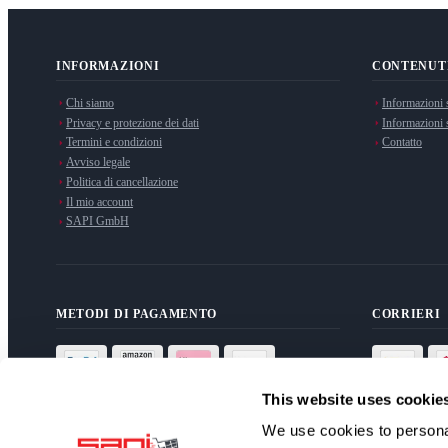
INFORMAZIONI
CONTENUT
Chi siamo
Informazioni 
Privacy e protezione dei dati
Informazioni s
Termini e condizioni
Contatto
Avviso legale
Politica di cancellazione
Il mio account
SAPI GmbH
METODI DI PAGAMENTO
CORRIERI
This website uses cookie
We use cookies to personal