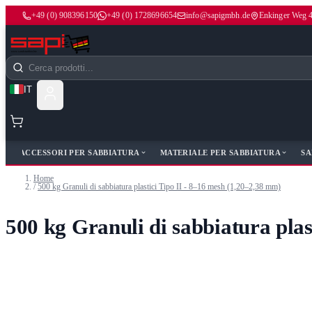
+49 (0) 908396150
+49 (0) 1728696654
info@sapigmbh.de
Enkinger Weg 
Salta al contenuto
Cerca
IT
ACCESSORI PER SABBIATURA
MATERIALE PER SABBIATURA
SA
Home
/
500 kg Granuli di sabbiatura plastici Tipo II - 8–16 mesh (1,20–2,38 mm)
500 kg Granuli di sabbiatura plas