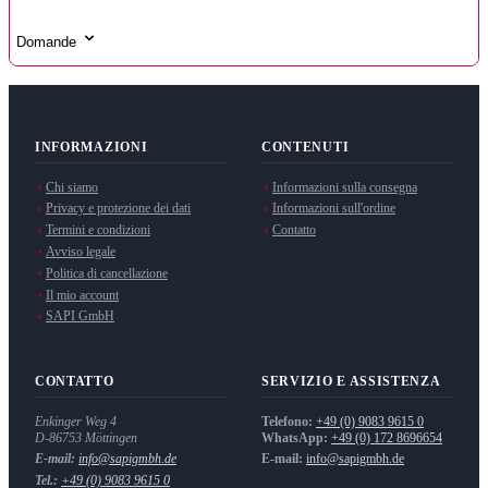
Domande
INFORMAZIONI
CONTENUTI
Chi siamo
Informazioni sulla consegna
Privacy e protezione dei dati
Informazioni sull'ordine
Termini e condizioni
Contatto
Avviso legale
Politica di cancellazione
Il mio account
SAPI GmbH
CONTATTO
SERVIZIO E ASSISTENZA
Enkinger Weg 4
Telefono:
+49 (0) 9083 9615 0
D-86753
Möttingen
WhatsApp:
+49 (0) 172 8696654
E-mail:
info@sapigmbh.de
E-mail:
info@sapigmbh.de
Tel.:
+49 (0) 9083 9615 0