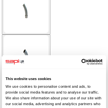
View larger image
This website uses cookies
We use cookies to personalise content and ads, to
provide social media features and to analyse our traffic.
Ugello ad arco in carburo di boro 40° con collare (ugello a getto angolare)-8
We also share information about your use of our site with
mm. Ordinate da SAPI.
our social media, advertising and analytics partners who