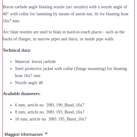
Boron carbide angle blasting nozzle (arc nozzles) with a nozzle angle of
40° with collar for fastening by means of union nut, fit for blasting hose
16x7 mm.
Arc blast nozzles are used to blast in hard-to-reach places - such as the
backs of flanges, in narrow pipes and ducts, or inside pipe walls.
Technical data:
Material: boron carbide
Steel protective jacket with collar (flange mounting) for blasting
hose 16x7 mm
Nozzle angle 40
Available diameters:
6 mm, article no. 3981.190_Bund_16x7
8 mm, article no. 3981.193_Bund_16x7
10 mm, article no. 3981.195_Bund_16x7
Maggiori Informazioni