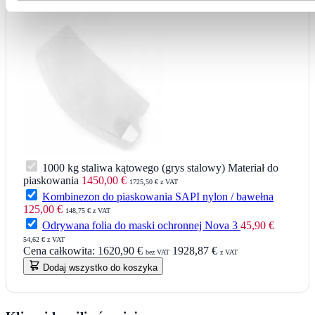
+
1000 kg staliwa kątowego (grys stalowy) Materiał do
piaskowania
1450,00 €
1725,50 € z VAT
Kombinezon do piaskowania SAPI nylon / bawełna
125,00 €
148,75 € z VAT
Odrywana folia do maski ochronnej Nova 3
45,90 €
54,62 € z VAT
Cena całkowita:
1620,90 €
1928,87 €
bez VAT
z VAT
Dodaj wszystko do koszyka