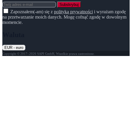
Subskrybuj
Zapoznałem(-am) się z
polityką prywatności
i wyrażam zgodę
na przetwarzanie moich danych. Mogę cofnąć zgodę w dowolnym
momencie.
Waluta
EUR - euro
Copyright © 2017–2026 SAPI GmbH, Wszelkie prawa zastrzeżone.