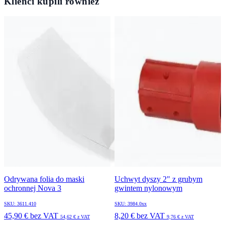
Klienci kupili również
Odrywana folia do maski
Uchwyt dyszy 2" z grubym
ochronnej Nova 3
gwintem nylonowym
SKU: 3611.410
SKU: 3984.0xx
45,90 €
bez VAT
8,20 €
bez VAT
54,62 €
z VAT
9,76 €
z VAT