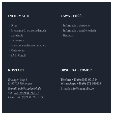
INFORMACJE
ZAWARTOŚĆ
O nas
Informacje o dostawie
Prywatność i ochrona danych
Informacje o zamówieniach
Regulamin
Kontakt
Impressum
Prawo odstąpienia od umowy
Moje konto
SAPI GmbH
KONTAKT
OBSŁUGA I POMOC
Enkinger Weg 4
Telefon:
+49 (0) 9083 9615 0
D-86753
Möttingen
WhatsApp:
+49 (0) 172 8696654
E-mail:
info@sapigmbh.de
E-mail:
info@sapigmbh.de
Tel.:
+49 (0) 9083 9615 0
Faks:
+49 (0) 9083 9615 99