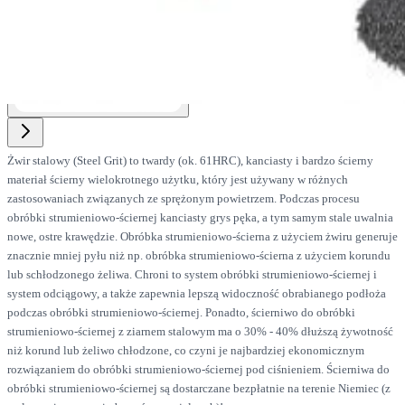
Żwir stalowy (Steel Grit) to twardy (ok. 61HRC), kanciasty i bardzo ścierny
materiał ścierny wielokrotnego użytku, który jest używany w różnych
zastosowaniach związanych ze sprężonym powietrzem. Podczas procesu
obróbki strumieniowo-ściernej kanciasty grys pęka, a tym samym stale uwalnia
nowe, ostre krawędzie. Obróbka strumieniowo-ścierna z użyciem żwiru generuje
znacznie mniej pyłu niż np. obróbka strumieniowo-ścierna z użyciem korundu
lub schłodzonego żeliwa. Chroni to system obróbki strumieniowo-ściernej i
system odciągowy, a także zapewnia lepszą widoczność obrabianego podłoża
podczas obróbki strumieniowo-ściernej. Ponadto, ścierniwo do obróbki
strumieniowo-ściernej z ziarnem stalowym ma o 30% - 40% dłuższą żywotność
niż korund lub żeliwo chłodzone, co czyni je najbardziej ekonomicznym
rozwiązaniem do obróbki strumieniowo-ściernej pod ciśnieniem. Ścierniwa do
obróbki strumieniowo-ściernej są dostarczane bezpłatnie na terenie Niemiec (z