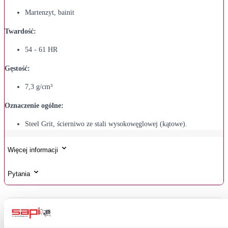
Martenzyt, bainit
Twardość:
54 - 61 HR
Gęstość:
7,3 g/cm³
Oznaczenie ogólne:
Steel Grit, ścierniwo ze stali wysokowęglowej (kątowe).
Więcej informacji
Pytania
Często kupowane razem