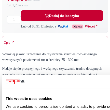
1761,20 €
Dodaj do koszyka
Ilość
Pay
Pal
Lub od 80,91 €/miesiąc z
Więcej *
Klarna
Opis
Wysokiej jakości urządzenie do czyszczenia strumieniowo-ściernego
wewnętrznych powierzchni rur o średnicy 75 - 300 mm.
Nadaje się do precyzyjnego i wydajnego czyszczenia trudno dostępnych
wewnętrznych powierzchni rur w celu zapewnienia wysokiej jakości
powłoki.
Urządzenie do czyszczenia rur jest podłączane bezpośrednio do urządzenia
do piaskowania ciśnieniowego za pomocą węża do piaskowania zamiast
This website uses cookies
dyszy do piaskowania i wkładane do rury.
We use cookies to personalise content and ads, to provide s
Urządzenia do piaskowania rur SAPI są wyposażone w wysokiej jakości,