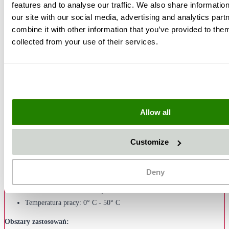
features and to analyse our traffic. We also share informatio
wyjątkowo odporne na zużycie dysze do piaskowania z węglika boru, a nie
our site with our social media, advertising and analytics pa
w mniej trwałe dysze do piaskowania wykonane z węglika wolframu, jak
combine it with other information that you’ve provided to them
ma to miejsce w przypadku wielu innych producentów. W rezultacie,
collected from your use of their services.
urządzenia SAPI do obróbki strumieniowo-ściernej rur wewnętrznych są
ekonomiczne i odporne na zużycie.
Zakres dostawy:
Urządzenie do czyszczenia strumieniowo-ściernego rur
Dysza do czyszczenia strumieniowo-ściernego z węglika boru
Allow all
Wózek
.Adapter do rur o różnych średnicach
Customize
Złącze
Dane techniczne:
Deny
Ciśnienie strumienia max. 12 bar
max. Średnica ścierniwa 1,4 mm
Temperatura pracy: 0° C - 50° C
Obszary zastosowań: