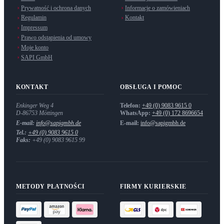
Prywatność i ochrona danych
Informacje o zamówieniach
Regulamin
Kontakt
Impressum
Prawo odstąpienia od umowy
Moje konto
SAPI GmbH
KONTAKT
OBSŁUGA I POMOC
Enkinger Weg 4
Telefon:
+49 (0) 9083 9615 0
D-86753
Möttingen
WhatsApp:
+49 (0) 172 8696654
E-mail:
info@sapigmbh.de
E-mail:
info@sapigmbh.de
Tel.:
+49 (0) 9083 9615 0
Faks:
+49 (0) 9083 9615 99
METODY PŁATNOŚCI
FIRMY KURIERSKIE