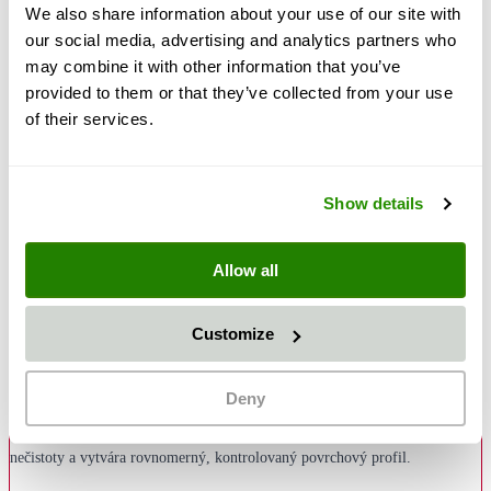
We also share information about your use of our site with
our social media, advertising and analytics partners who
may combine it with other information that you’ve
provided to them or that they’ve collected from your use
30,50 €
of their services.
36,30 €
Množstvo
Pridať do košíka
Show details
Popis
Allow all
Tryskací médium Greenblast v zrnitosti 0,1–0,35 mm je jemné, prírodné
jednorazové tryskací médium s hranatou štruktúrou zŕn – výkonná a
Customize
ekologickejšia alternatíva k bežným troskovým tryskacím médiám. Jemná
zrnitosť je obzvlášť vhodná pre jemné tryskanie, presné čistenie a
Deny
dosahovanie kvalitných povrchových úprav až do Sa 3 podľa ISO 8501-1.
Greenblast spoľahlivo odstraňuje tenké vrstvy hrdze a okují, staré nátery a
nečistoty a vytvára rovnomerný, kontrolovaný povrchový profil.