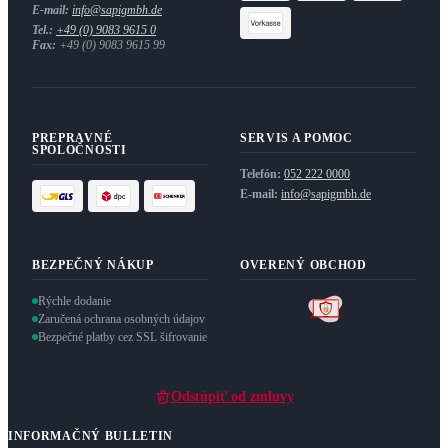
E-mail:
info@sapigmbh.de
Tel.:
+49 (0) 9083 9615 0
Fax:
+49 (0) 9083 9615 99
PREPRAVNÉ
SERVIS A POMOC
SPOLOČNOSTI
Telefón:
052 222 0000
E-mail:
info@sapigmbh.de
BEZPEČNÝ NÁKUP
OVERENÝ OBCHOD
Rýchle dodanie
Zaručená ochrana osobných údajov
Bezpečné platby cez SSL šifrovanie
Odstúpiť od zmluvy
INFORMAČNÝ BULLETIN