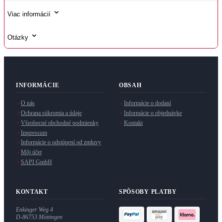
Viac informácií
Otázky
INFORMÁCIE
OBSAH
O nás
Informácie o dodaní
Ochrana súkromia a údaje
Informácie o objednávke
Všeobecné obchodné podmienky
Kontakt
Impressum
Informácie o odstúpení od zmluvy
Môj účet
SAPI GmbH
KONTAKT
SPÔSOBY PLATBY
Enkinger Weg 4
D-86753 Möttingen