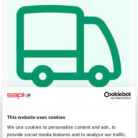
Lieferzeit:
1 - 3 dni
Očakávané doručenie: st, 12 aug
*
This website uses cookies
We use cookies to personalise content and ads, to
5.0
provide social media features and to analyse our traffic.
Google Bewertungen