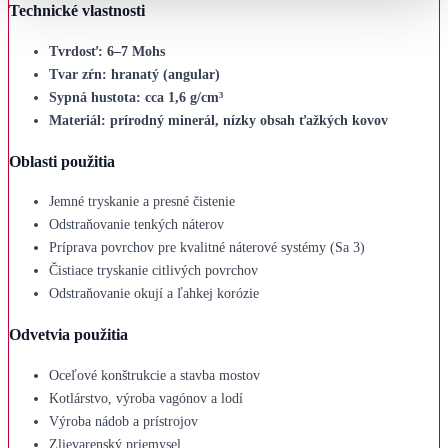
Technické vlastnosti
Tvrdosť: 6–7 Mohs
Tvar zŕn: hranatý (angular)
Sypná hustota: cca 1,6 g/cm³
Materiál: prírodný minerál, nízky obsah ťažkých kovov
Oblasti použitia
Jemné tryskanie a presné čistenie
Odstraňovanie tenkých náterov
Príprava povrchov pre kvalitné náterové systémy (Sa 3)
Čistiace tryskanie citlivých povrchov
Odstraňovanie okují a ľahkej korózie
Odvetvia použitia
Oceľové konštrukcie a stavba mostov
Kotlárstvo, výroba vagónov a lodí
Výroba nádob a prístrojov
Zlievarenský priemysel