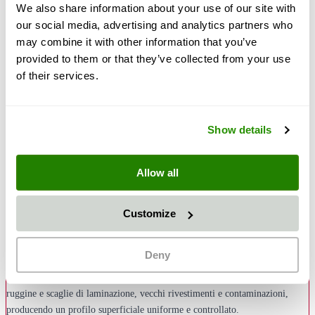
We also share information about your use of our site with
our social media, advertising and analytics partners who
may combine it with other information that you’ve
provided to them or that they’ve collected from your use
30,50 €
of their services.
36,30 €
Quantità
Aggiungi al Carrello
Show details
Descrizione
Allow all
L'abrasivo Greenblast nella granulometria 0,1–0,35 mm è un abrasivo
monouso fine e naturale con struttura granulare angolare – l'alternativa
Customize
potente e più ecologica ai tradizionali abrasivi a base di scoria. La
granulometria fine è particolarmente adatta per sabbiatura fine, pulizia di
Deny
precisione e ottenimento di finiture superficiali di alta qualità fino a Sa 3
secondo ISO 8501-1. Greenblast rimuove in modo affidabile strati sottili di
ruggine e scaglie di laminazione, vecchi rivestimenti e contaminazioni,
producendo un profilo superficiale uniforme e controllato.