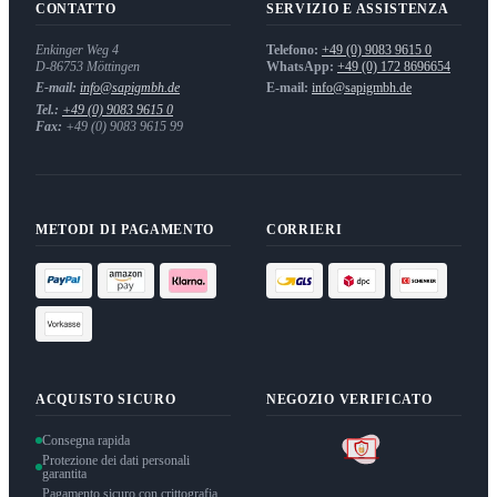
CONTATTO
SERVIZIO E ASSISTENZA
Enkinger Weg 4
Telefono:
+49 (0) 9083 9615 0
D-86753
Möttingen
WhatsApp:
+49 (0) 172 8696654
E-mail:
info@sapigmbh.de
E-mail:
info@sapigmbh.de
Tel.:
+49 (0) 9083 9615 0
Fax:
+49 (0) 9083 9615 99
METODI DI PAGAMENTO
CORRIERI
ACQUISTO SICURO
NEGOZIO VERIFICATO
Consegna rapida
Protezione dei dati personali
garantita
Pagamento sicuro con crittografia