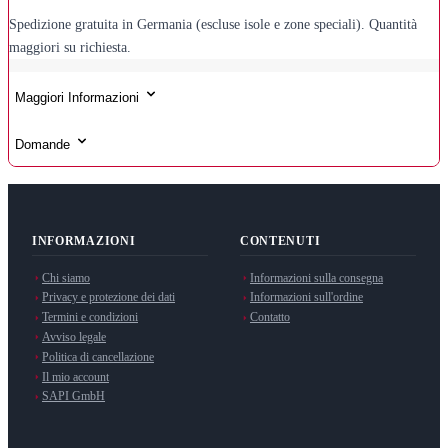
Spedizione gratuita in Germania (escluse isole e zone speciali). Quantità
maggiori su richiesta.
Maggiori Informazioni
Domande
INFORMAZIONI
CONTENUTI
Chi siamo
Informazioni sulla consegna
Privacy e protezione dei dati
Informazioni sull'ordine
Termini e condizioni
Contatto
Avviso legale
Politica di cancellazione
Il mio account
SAPI GmbH