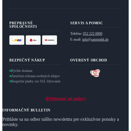
PREPRAVNÉ
SERVIS A POMOC
SPOLOČNOSTI
Telefón:
052 222 0000
E-mail:
info@sapigmbh.de
BEZPEČNÝ NÁKUP
OVERENÝ OBCHOD
Rýchle dodanie
Zaručená ochrana osobných údajov
Bezpečné platby cez SSL šifrovanie
Odstúpiť od zmluvy
INFORMAČNÝ BULLETIN
Prihláste sa na odber nášho newslettra pre exkluzívne ponuky a
novinky.