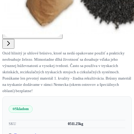
Oxid hlinitý je uhlové brúsivo, ktoré sa nedá opakovane použiť a prakticky
neobsahuje železo. Mimoriadne dlhá životnosť sa dosahuje vďaka jeho
výraznej húževnatosti a vysokej tvrdosti. Často sa používa v tryskacích
skrinkách, recirkulačných tryskacích strojoch a cirkulačných systémoch.
Ponúkame len prvotný materiál 1. kvality - žiadna rekultivácia. Brúsny materiál
na tryskanie dodávame v rámci Nemecka (okrem ostrovov a špeciálnych
oblastí) bezplatne!
Skladom
SKU
0511.25kg