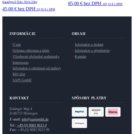
Katalógové číslo: 0514.25kg
85,00 €
bez DPH
101,15 €
s DPH
45,00 €
bez DPH
53,55 €
s DPH
INFORMÁCIE
OBSAH
O nás
Informácie o dodaní
Ochrana súkromia a údaje
Informácie o objednávke
Všeobecné obchodné podmienky
Kontakt
Impressum
Informácie o odstúpení od zmluvy
Môj účet
SAPI GmbH
KONTAKT
SPÔSOBY PLATBY
Enkinger Weg 4
D-86753 Möttingen
E-mail:
info@sapigmbh.de
Tel.:
+49 (0) 9083 9615 0
Fax:
+49 (0) 9083 9615 99