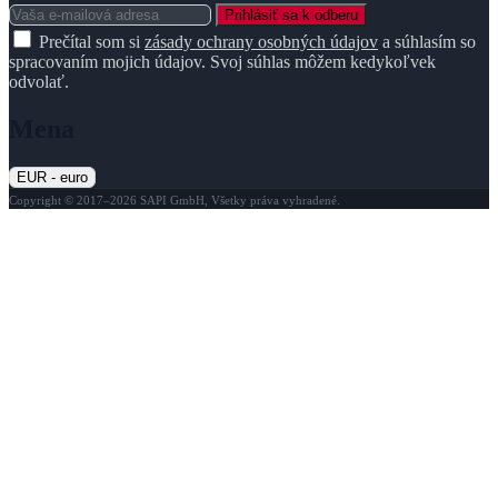
Prihlásiť sa k odberu
Prečítal som si
zásady ochrany osobných údajov
a súhlasím so
spracovaním mojich údajov. Svoj súhlas môžem kedykoľvek
odvolať.
Mena
EUR - euro
Copyright © 2017–2026 SAPI GmbH, Všetky práva vyhradené.