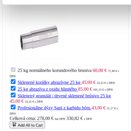
+
25 kg normálneho korundového brusiva
60,00 €
71,40 € s
DPH
Sklenené korálky abrazívne 25 kg
45,00 €
53,55 € s DPH
25 kg abrazíva z oxidu hlinitého
85,00 €
101,15 € s DPH
Sklenený granulát / drvené sklenené brúsivo 25 kg
45,00 €
53,55 € s DPH
Profesionálne dýzy Sapi z karbidu bóru
43,00 €
51,17 € s
DPH
Celková cena:
278,00 €
330,82 €
bez DPH
s DPH
Add All to Cart