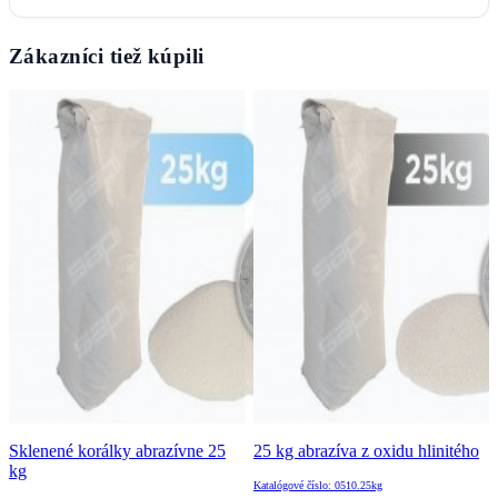
Zákazníci tiež kúpili
Sklenené korálky abrazívne 25
25 kg abrazíva z oxidu hlinitého
kg
Katalógové číslo: 0510.25kg