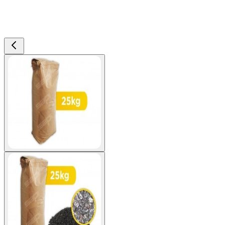
View larger image
View larger image