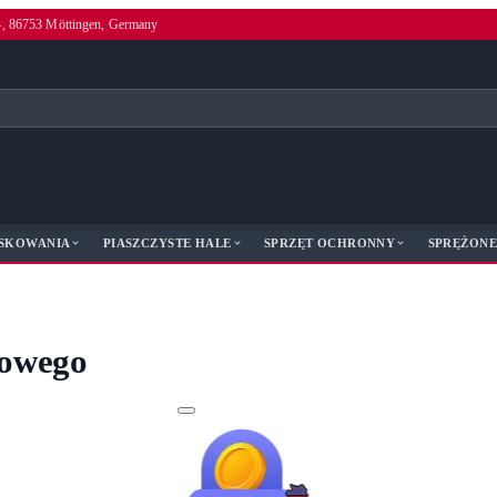
4, 86753 Möttingen, Germany
ASKOWANIA
PIASZCZYSTE HALE
SPRZĘT OCHRONNY
SPRĘŻONE
dowego