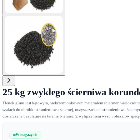
View larger image
25 kg zwykłego ścierniwa koru
Tlenek glinu jest kątowym, niekrzemionkowym materiałem ściernym wielokrotnego
szafach do obróbki strumieniowo-ściernej, oczyszczarkach strumieniowo-ściernych
dostarczane bezpłatnie na terenie Niemiec (z wyłączeniem wysp i obszarów specj
W magazynie