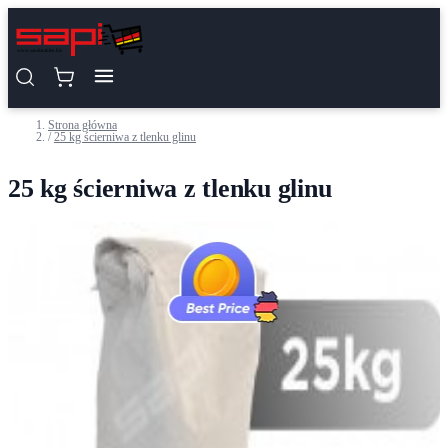
Przejdź do treści
Strona główna
/
25 kg ścierniwa z tlenku glinu
25 kg ścierniwa z tlenku glinu