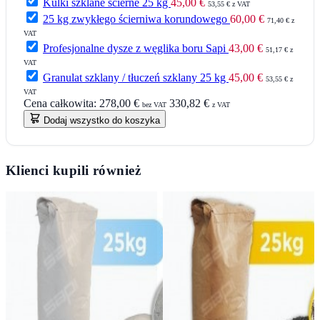
Kulki szklane ścierne 25 kg
45,00 €
53,55 € z VAT
25 kg zwykłego ścierniwa korundowego
60,00 €
71,40 € z
VAT
Profesjonalne dysze z węglika boru Sapi
43,00 €
51,17 € z
VAT
Granulat szklany / tłuczeń szklany 25 kg
45,00 €
53,55 € z
VAT
Cena całkowita:
278,00 €
330,82 €
bez VAT
z VAT
Dodaj wszystko do koszyka
Klienci kupili również