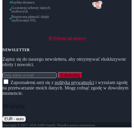
Szybka dostawa
Gwarancja ochrony danych
osobowych
Bezpieczna płatność dzięki
szyfrowaniu SSL
Odstąp od umowy
NEWSLETTER
Zapisz się do naszego newslettera, aby otrzymywać ekskluzywne
oferty i nowości.
Subskrybuj
Zapoznałem(-am) się z
polityką prywatności
i wyrażam zgodę
na przetwarzanie moich danych. Mogę cofnąć zgodę w dowolnym
momencie.
Waluta
EUR - euro
Copyright © 2017–2026 SAPI GmbH, Wszelkie prawa zastrzeżone.