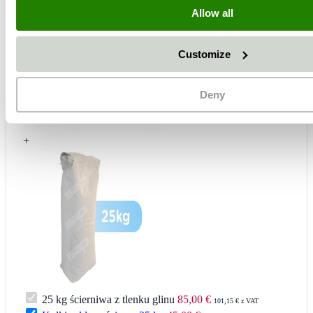
Allow all
Customize
Deny
+
25 kg ścierniwa z tlenku glinu
85,00 €
101,15 € z VAT