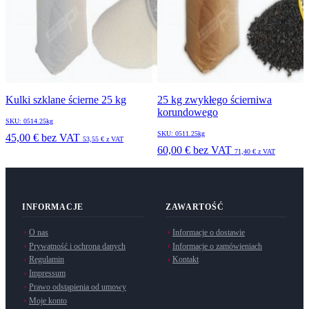
Kulki szklane ścierne 25 kg
25 kg zwykłego ścierniwa
korundowego
SKU: 0514.25kg
SKU: 0511.25kg
45,00 €
bez VAT
53,55 €
z VAT
60,00 €
bez VAT
71,40 €
z VAT
INFORMACJE
ZAWARTOŚĆ
O nas
Informacje o dostawie
Prywatność i ochrona danych
Informacje o zamówieniach
Regulamin
Kontakt
Impressum
Prawo odstąpienia od umowy
Moje konto