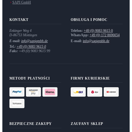
SAPI GmbH
KONTAKT
OBSŁUGA I POMOC
Enkinger Weg 4
Telefon:
+49 (0) 9083 9615 0
D-86753
Möttingen
WhatsApp:
+49 (0) 172 8696654
E-mail:
info@sapigmbh.de
E-mail:
info@sapigmbh.de
Tel.:
+49 (0) 9083 9615 0
Faks:
+49 (0) 9083 9615 99
METODY PŁATNOŚCI
FIRMY KURIERSKIE
BEZPIECZNE ZAKUPY
ZAUFANY SKLEP