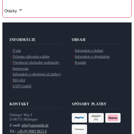
Otázky
INFORMÁCIE
OBSAH
O nás
Informácie o dodaní
Ochrana súkromia a údaje
Informácie o objednávke
Všeobecné obchodné podmienky
Kontakt
Impressum
Informácie o odstúpení od zmluvy
Môj účet
SAPI GmbH
KONTAKT
SPÔSOBY PLATBY
Enkinger Weg 4
D-86753 Möttingen
E-mail:
info@sapigmbh.de
Tel.:
+49 (0) 9083 9615 0