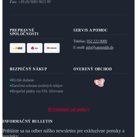
Fax:
+49 (0) 9083 9615 99
PREPRAVNÉ
SERVIS A POMOC
SPOLOČNOSTI
Telefón:
052 222 0000
E-mail:
info@sapigmbh.de
BEZPEČNÝ NÁKUP
OVERENÝ OBCHOD
Rýchle dodanie
Zaručená ochrana osobných údajov
Bezpečné platby cez SSL šifrovanie
Odstúpiť od zmluvy
INFORMAČNÝ BULLETIN
Prihláste sa na odber nášho newslettra pre exkluzívne ponuky a
novinky.