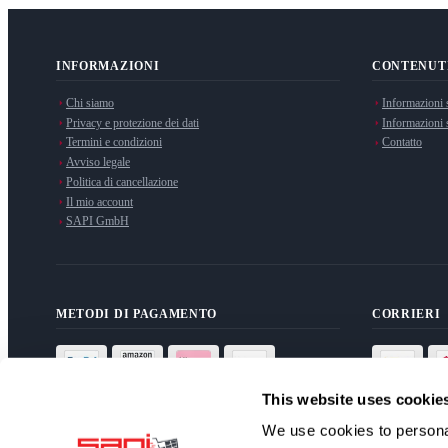
INFORMAZIONI
CONTENUT
Chi siamo
Informazioni 
Privacy e protezione dei dati
Informazioni s
Termini e condizioni
Contatto
Avviso legale
Politica di cancellazione
Il mio account
SAPI GmbH
METODI DI PAGAMENTO
CORRIERI
This website uses cookie
We use cookies to personal