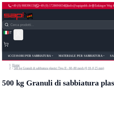
+49 (0) 908396150
+49 (0) 1728696654
info@sapigmbh.de
Enkinger Weg 
Salta al contenuto
Cerca
IT
ACCESSORI PER SABBIATURA
MATERIALE PER SABBIATURA
SA
Home
/
500 kg Granuli di sabbiatura plastici Tipo II - 60–80 mesh (0,18–0,25 mm)
500 kg Granuli di sabbiatura plas