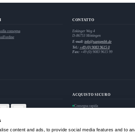
I
CONTATTO
sulla consegna
Enkinger Weg 4
D-86753
Möttingen
ull'ordine
E-mail:
info@sapigmbh.de
Tel.:
+49 (0) 9083 9615 0
Fax:
+49 (0) 9083 9615 99
ACQUISTO SICURO
Consegna rapida
Protezione dei dati personali garantita
Pagamento sicuro con crittografia SSL
s
ise content and ads, to provide social media features and to anal
Recedi dal contratto