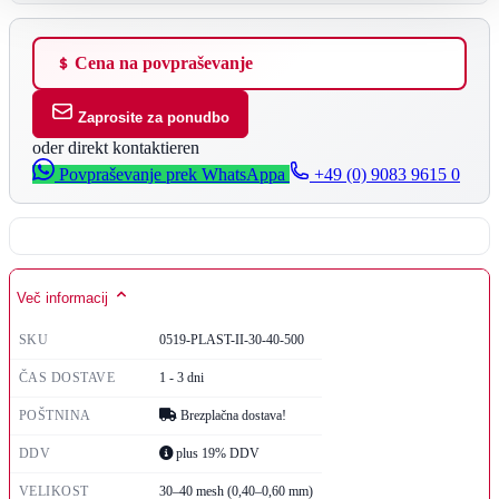
Cena na povpraševanje
Zaprosite za ponudbo
oder direkt kontaktieren
Povpraševanje prek WhatsAppa
+49 (0) 9083 9615 0
Več informacij
SKU
0519-PLAST-II-30-40-500
ČAS DOSTAVE
1 - 3 dni
POŠTNINA
Brezplačna dostava!
DDV
plus 19% DDV
VELIKOST
30–40 mesh (0,40–0,60 mm)