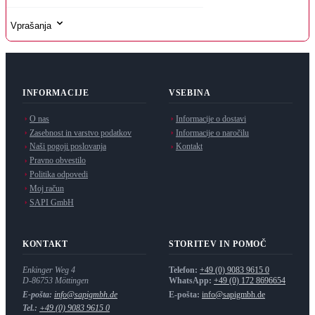
Vprašanja
INFORMACIJE
VSEBINA
O nas
Informacije o dostavi
Zasebnost in varstvo podatkov
Informacije o naročilu
Naši pogoji poslovanja
Kontakt
Pravno obvestilo
Politika odpovedi
Moj račun
SAPI GmbH
KONTAKT
STORITEV IN POMOČ
Enkinger Weg 4
Telefon:
+49 (0) 9083 9615 0
D-86753
Möttingen
WhatsApp:
+49 (0) 172 8696654
E-pošta:
info@sapigmbh.de
E-pošta:
info@sapigmbh.de
Tel.:
+49 (0) 9083 9615 0