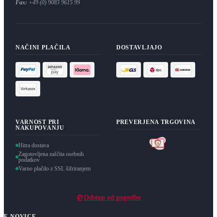
Fax:
+49 (0) 9083 9615 99
NAČINI PLAČILA
DOSTAVLJAJO
VARNOST PRI
PREVERJENA TRGOVINA
NAKUPOVANJU
Hitra dostava
Zagotovljena zaščita osebnih
podatkov
Varno plačilo z SSL šifriranjem
Odstop od pogodbe
E-NOVICE