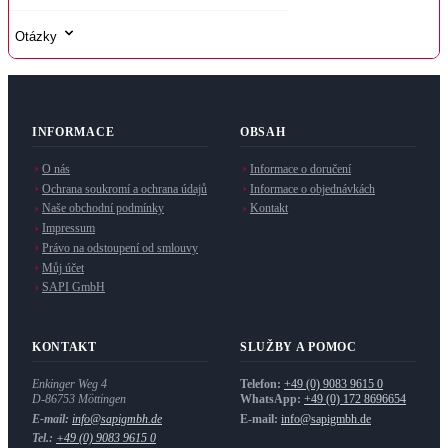
Otázky
INFORMACE
OBSAH
O nás
Informace o doručení
Ochrana soukromí a ochrana údajů
Informace o objednávkách
Naše obchodní podmínky
Kontakt
Impressum
Právo na odstoupení od smlouvy
Můj účet
SAPI GmbH
KONTAKT
SLUŽBY A POMOC
Enkinger Weg 4
Telefon:
+49 (0) 9083 9615 0
D-86753
Möttingen
WhatsApp:
+49 (0) 172 8696654
E-mail:
info@sapigmbh.de
E-mail:
info@sapigmbh.de
Tel.:
+49 (0) 9083 9615 0