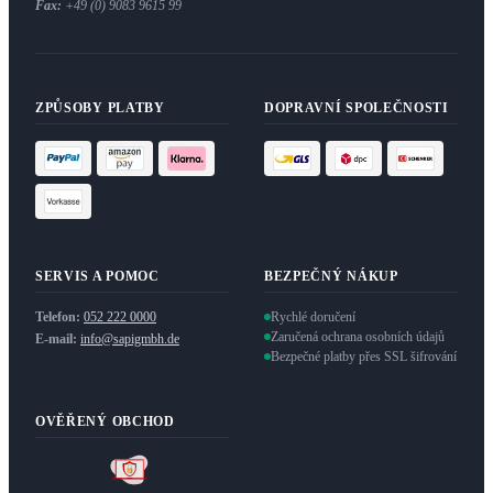
Fax:
+49 (0) 9083 9615 99
ZPŮSOBY PLATBY
DOPRAVNÍ SPOLEČNOSTI
SERVIS A POMOC
BEZPEČNÝ NÁKUP
Telefon:
052 222 0000
Rychlé doručení
Zaručená ochrana osobních údajů
E-mail:
info@sapigmbh.de
Bezpečné platby přes SSL šifrování
OVĚŘENÝ OBCHOD