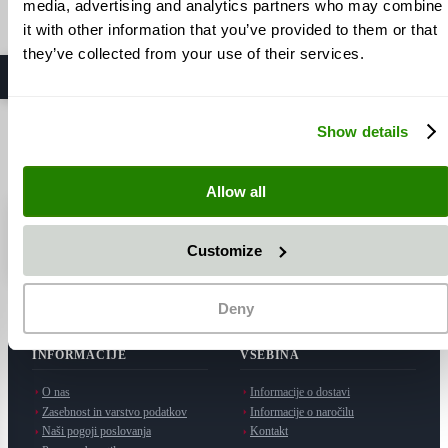
Poštnina ni vključena
media, advertising and analytics partners who may combine
Dodaj v košarico
1 - 3 dni
it with other information that you’ve provided to them or that
Dodaj v košarico
they’ve collected from your use of their services.
6
elementov
Show details
Prikaži
Allow all
⭐ SAPI GmbH
5,0 / 5 zvezdic
· Proizvajalec v Möttingenu
Customize
Oglejte si na Googlu
Deny
INFORMACIJE
VSEBINA
O nas
Informacije o dostavi
Zasebnost in varstvo podatkov
Informacije o naročilu
Naši pogoji poslovanja
Kontakt