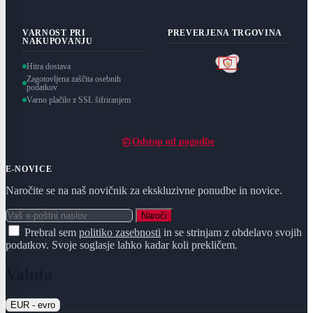
VARNOST PRI
PREVERJENA TRGOVINA
NAKUPOVANJU
Hitra dostava
Zagotovljena zaščita osebnih
podatkov
Varno plačilo z SSL šifriranjem
Odstop od pogodbe
E-NOVICE
Naročite se na naš novičnik za ekskluzivne ponudbe in novice.
Naroči
Prebral sem
politiko zasebnosti
in se strinjam z obdelavo svojih
podatkov. Svoje soglasje lahko kadar koli prekličem.
Valuta
EUR - evro