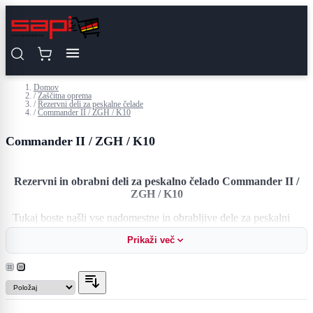
Preskoči na vsebino
Domov
/
Zaščitna oprema
/
Rezervni deli za peskalne čelade
/
Commander II / ZGH / K10
Commander II / ZGH / K10
Rezervni in obrabni deli za peskalno čelado Commander II /
ZGH / K10
Tukaj boste našli vse nadomestne in obrabljive dele za peskalni
čeladi Commander II / ZGH / K10.
Prikaži več
Naš obseg dobave vključuje obrabne diske, notranje diske, žično
mrežo, ogrinjala iz sintetičnega materiala ali usnja, vizirje, zračne
cevi za peskalne čelade Commander.