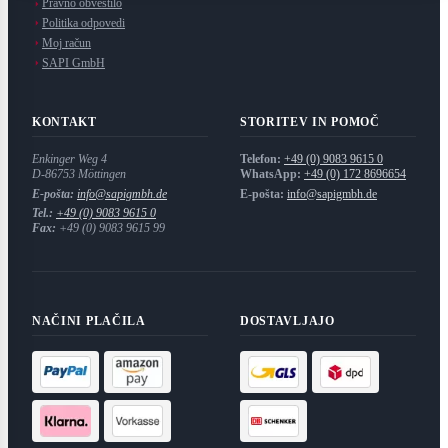
Pravno obvestilo
Politika odpovedi
Moj račun
SAPI GmbH
KONTAKT
STORITEV IN POMOČ
Enkinger Weg 4
Telefon:
+49 (0) 9083 9615 0
D-86753
Möttingen
WhatsApp:
+49 (0) 172 8696654
E-pošta:
info@sapigmbh.de
E-pošta:
info@sapigmbh.de
Tel.:
+49 (0) 9083 9615 0
Fax:
+49 (0) 9083 9615 99
NAČINI PLAČILA
DOSTAVLJAJO