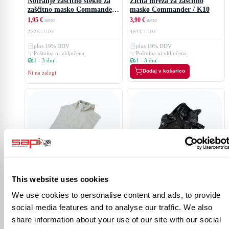
Notranje zaščitno steklo za
Žična mreža za zaščitno
zaščitno masko Commander /
masko Commander / K10
K10
1,95 €
3,90 €
2,32 €
4,64 €
plus 19% DDV
plus 19% DDV
Poštnina ni vključena
Poštnina ni vključena
1 - 3 dni
1 - 3 dni
Dodaj v košarico
Ni na zalogi
Usnjena jakna brez rokavov
za zaščitno masko
Plastični plašč brez rokavov
This website uses cookies
Commander / Panorama
129,00 €
za zaščitno masko
We use cookies to personalise content and ads, to provide
Commander / Panorama
153,51 €
85,00 €
social media features and to analyse our traffic. We also
plus 19% DDV
101,15 €
Poštnina ni vključena
share information about your use of our site with our social
plus 19% DDV
1 - 3 dni