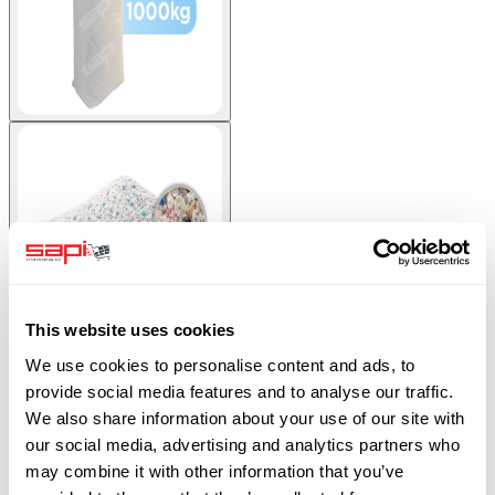
View larger image
This website uses cookies
We use cookies to personalise content and ads, to
1000 kg Plastikové tryskací médium Typ A. Objednejte u SAPI.
provide social media features and to analyse our traffic.
We also share information about your use of our site with
our social media, advertising and analytics partners who
Skladem
may combine it with other information that you’ve