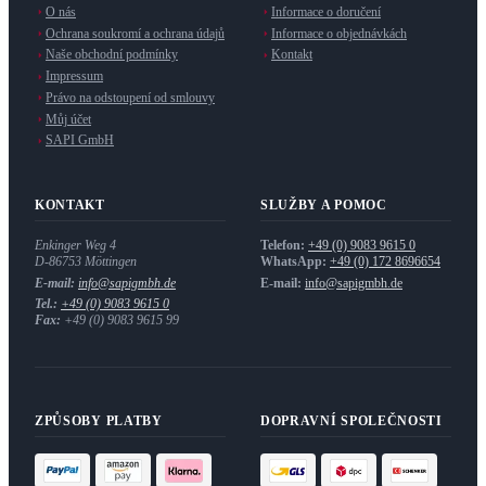
O nás
Informace o doručení
Ochrana soukromí a ochrana údajů
Informace o objednávkách
Naše obchodní podmínky
Kontakt
Impressum
Právo na odstoupení od smlouvy
Můj účet
SAPI GmbH
KONTAKT
SLUŽBY A POMOC
Enkinger Weg 4
Telefon:
+49 (0) 9083 9615 0
D-86753
Möttingen
WhatsApp:
+49 (0) 172 8696654
E-mail:
info@sapigmbh.de
E-mail:
info@sapigmbh.de
Tel.:
+49 (0) 9083 9615 0
Fax:
+49 (0) 9083 9615 99
ZPŮSOBY PLATBY
DOPRAVNÍ SPOLEČNOSTI