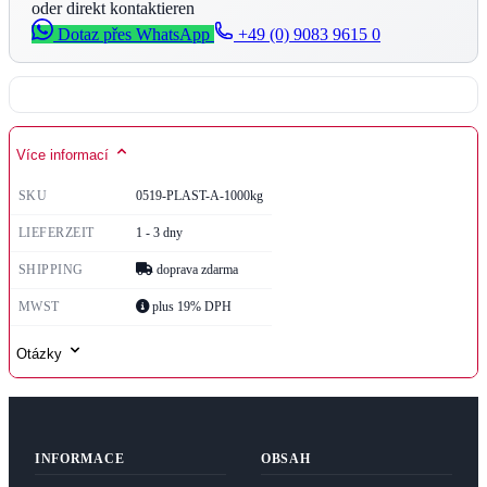
oder direkt kontaktieren
Dotaz přes WhatsApp
+49 (0) 9083 9615 0
Více informací
SKU
0519-PLAST-A-1000kg
LIEFERZEIT
1 - 3 dny
SHIPPING
doprava zdarma
MWST
plus 19% DPH
Otázky
INFORMACE
OBSAH