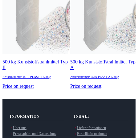
500 kg Kunststoffstrahlmittel Typ
500 kg Kunststoffstrahlmittel Typ
II
A
Artikelnummer: 0519-PLAST-II-500kg
Artikelnummer: 0519-PLAST-A-500kg
Price on request
Price on request
INFORMATION
INHALT
Über uns
Lieferinformationen
Privatsphäre und Datenschutz
Bestellinformationen