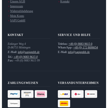
Unsere AGB
Kontakt
Impressum
Widerrufsbelehrung
Mein Konto
SAPI GmbH
KONTAKT
SERVICE UND HILFE
Enkinger Weg 4
Telefon:
+49 (0) 9083 9615 0
D-86753
Möttingen
WhatsApp:
+49 (0) 172 8696654
E-Mail:
info@sapigmbh.de
E-Mail:
info@sapigmbh.de
Tel.:
+49 (0) 9083 9615 0
Fax:
+49 (0) 9083 9615 99
ZAHLUNGSWEISEN
VERSANDUNTERNEHMEN