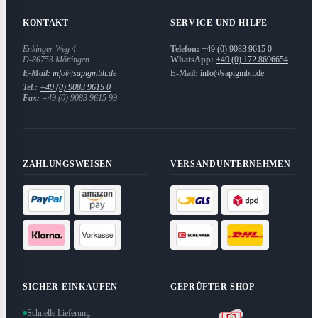
KONTAKT
SERVICE UND HILFE
Enkinger Weg 4
Telefon:
+49 (0) 9083 9615 0
D-86753
Möttingen
WhatsApp:
+49 (0) 172 8696654
E-Mail:
info@sapigmbh.de
E-Mail:
info@sapigmbh.de
Tel.:
+49 (0) 9083 9615 0
Fax:
+49 (0) 9083 9615 99
ZAHLUNGSWEISEN
VERSANDUNTERNEHMEN
SICHER EINKAUFEN
GEPRÜFTER SHOP
Schnelle Lieferung