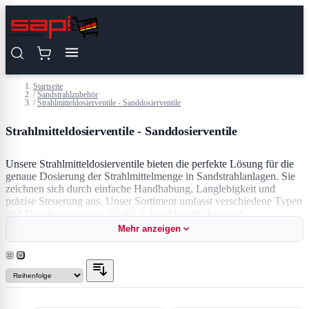
Zum Inhalt springen
Startseite
/
Sandstrahlzubehör
/
Strahlmitteldosierventile - Sanddosierventile
Strahlmitteldosierventile - Sanddosierventile
Unsere Strahlmitteldosierventile bieten die perfekte Lösung für die
genaue Dosierung der Strahlmittelmenge in Sandstrahlanlagen. Sie
zeichnen sich durch einfache Handhabung, Langlebigkeit und
präzise Steuerung aus. Unser Sortiment umfasst verschiedene Typen
und Durchmesser, einschließlich Sanddosierhähne und
Tellersanddosierventile.
Mehr anzeigen
Diese Ventile sind entscheidend für den wirtschaftlichen Betrieb
Ihres Druckstrahlkessels, da sie die Strahlmitteldurchflussmenge
regulieren. Eine präzise Einstellung hilft, Strahlmittel zu sparen und
effektiver zu arbeiten. Unser erfahrenes Team berät Sie gerne bei der
Auswahl des richtigen Dosierventils für Ihre Bedürfnisse.