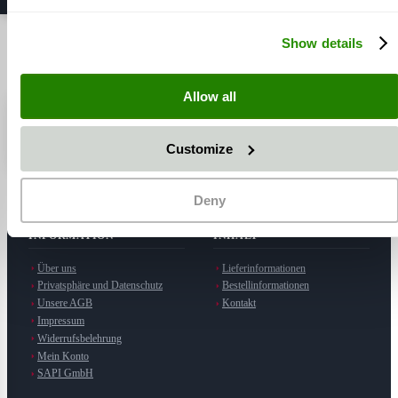
5
Elemente
Zeige
Show details
Allow all
⭐ SAPI GmbH
5,0 / 5 Sterne
· Hersteller in Möttingen
Auf Google ansehen
Customize
Deny
INFORMATION
INHALT
Über uns
Lieferinformationen
Privatsphäre und Datenschutz
Bestellinformationen
Unsere AGB
Kontakt
Impressum
Widerrufsbelehrung
Mein Konto
SAPI GmbH