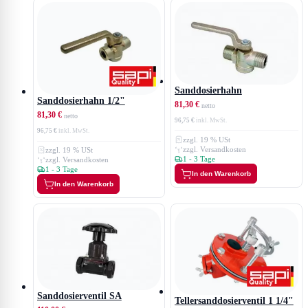
Optimieren Sie Ihre Sandstrahlarbeiten mit hochwertigen
Strahlmitteldosierventilen von Sandstrahlen.biz!
Sanddosierhahn
Sanddosierhahn 1/2"
81,30 €
81,30 €
96,75 €
96,75 €
zzgl. 19 % USt
zzgl. Versandkosten
zzgl. 19 % USt
1 - 3 Tage
zzgl. Versandkosten
1 - 3 Tage
In den Warenkorb
In den Warenkorb
Sanddosierventil SA
Tellersanddosierventil 1 1/4"