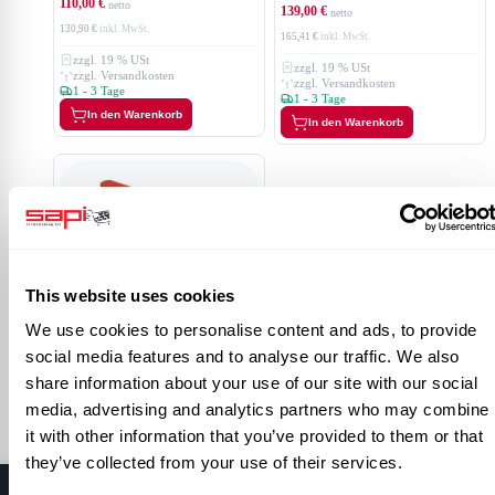
110,00 €
139,00 €
130,90 €
165,41 €
zzgl. 19 % USt
zzgl. 19 % USt
zzgl. Versandkosten
zzgl. Versandkosten
1 - 3 Tage
1 - 3 Tage
In den Warenkorb
In den Warenkorb
This website uses cookies
Tellersanddosierventil 1/2"
88,00 €
We use cookies to personalise content and ads, to provide
104,72 €
social media features and to analyse our traffic. We also
share information about your use of our site with our social
zzgl. 19 % USt
zzgl. Versandkosten
media, advertising and analytics partners who may combine
1 - 3 Tage
it with other information that you’ve provided to them or that
In den Warenkorb
they’ve collected from your use of their services.