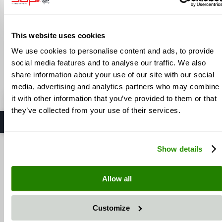
Geld mit
hochwertigem
This website uses cookies
We use cookies to personalise content and ads, to provide
Strahlmittel Korund
Edelkorund (weiss)
social media features and to analyse our traffic. We also
share information about your use of our site with our social
von Sapi
media, advertising and analytics partners who may combine
⭐ SAPI GmbH
it with other information that you’ve provided to them or that
5,0 / 5 Sterne
· Hersteller in Möttingen
they’ve collected from your use of their services.
Auf Google ansehen
Beim Kauf von Strahlmitteln sollten Sie keine Kompromisse bei der
Qualität eingehen. Günstige, minderwertige Strahlmittel brechen
schneller und erzeugen stumpfe Oberflächen. Das führt dazu, dass
Show details
Sie mehr Strahlmittel verbrauchen und die Strahlzeit steigt.
Hochwertiges Korund Strahlmittel von Sapi hingegen überzeugt
durch:
INFORMATION
INHALT
Allow all
Langlebigkeit:
Die scharfkantigen Körner aus Korund
Über uns
Lieferinformationen
behalten ihre Schneidewirkung deutlich länger als
Privatsphäre und Datenschutz
Bestellinformationen
minderwertige Strahlmittel. Dadurch benötigen Sie weniger
Unsere AGB
Kontakt
Customize
Material und senken Ihre laufenden Kosten.
Impressum
Effektivität:
Korund Strahlgut entfernt zuverlässig Schmutz,