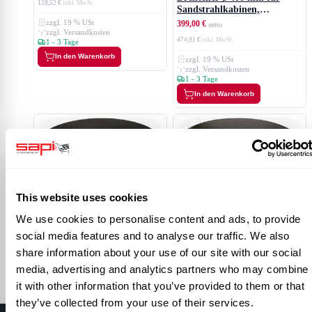
128,52 €
Sandstrahlkabinen,
Tragkraft max. 40 kg
zzgl. 19 % USt
399,00 €
zzgl. Versandkosten
474,81 €
1 - 3 Tage
In den Warenkorb
zzgl. 19 % USt
zzgl. Versandkosten
1 - 3 Tage
In den Warenkorb
This website uses cookies
Drehteller ø 600 mm für
Drehteller ø 500 mm für
Sandstrahlkabinen,
Sandstrahlkabinen,
We use cookies to personalise content and ads, to provide
Tragkraft max. 200 kg
Tragkraft max. 40 kg
455,00 €
399,00 €
social media features and to analyse our traffic. We also
541,45 €
474,81 €
share information about your use of our site with our social
zzgl. 19 % USt
zzgl. 19 % USt
media, advertising and analytics partners who may combine
zzgl. Versandkosten
zzgl. Versandkosten
1 - 3 Tage
1 - 3 Tage
it with other information that you’ve provided to them or that
In den Warenkorb
In den Warenkorb
they’ve collected from your use of their services.