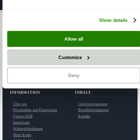
6
Elemente
Show details
Zeige
Allow all
⭐ SAPI GmbH
5,0 / 5 Sterne
· Hersteller in Möttingen
Customize
Auf Google ansehen
Deny
INFORMATION
INHALT
Über uns
Lieferinformationen
Privatsphäre und Datenschutz
Bestellinformationen
Unsere AGB
Kontakt
Impressum
Widerrufsbelehrung
Mein Konto