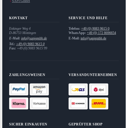
SAPI GmbH
KONTAKT
SERVICE UND HILFE
Enkinger Weg 4
Telefon:
+49 (0) 9083 9615 0
D-86753
Möttingen
WhatsApp:
+49 (0) 172 8696654
E-Mail:
info@sapigmbh.de
E-Mail:
info@sapigmbh.de
Tel.:
+49 (0) 9083 9615 0
Fax:
+49 (0) 9083 9615 99
ZAHLUNGSWEISEN
VERSANDUNTERNEHMEN
SICHER EINKAUFEN
GEPRÜFTER SHOP