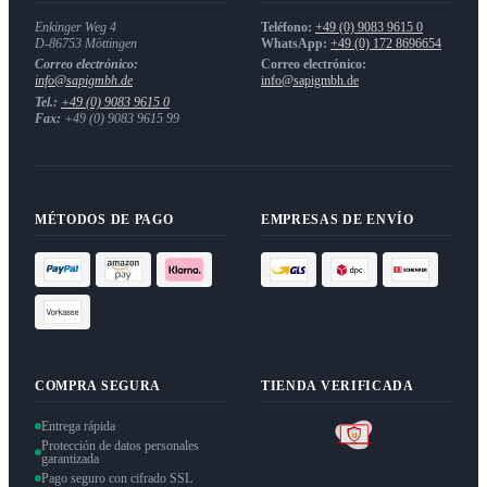
Enkinger Weg 4
Teléfono:
+49 (0) 9083 9615 0
D-86753
Möttingen
WhatsApp:
+49 (0) 172 8696654
Correo electrónico:
Correo electrónico:
info@sapigmbh.de
info@sapigmbh.de
Tel.:
+49 (0) 9083 9615 0
Fax:
+49 (0) 9083 9615 99
MÉTODOS DE PAGO
EMPRESAS DE ENVÍO
COMPRA SEGURA
TIENDA VERIFICADA
Entrega rápida
Protección de datos personales
garantizada
Pago seguro con cifrado SSL