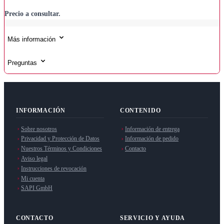
Precio a consultar.
Más información
Preguntas
INFORMACIÓN
CONTENIDO
Sobre nosotros
Información de entrega
Privacidad y Protección de Datos
Información de pedido
Nuestros Términos y Condiciones
Contacto
Aviso legal
Instrucciones de revocación
Mi cuenta
SAPI GmbH
CONTACTO
SERVICIO Y AYUDA