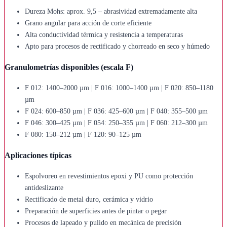
Dureza Mohs: aprox. 9,5 – abrasividad extremadamente alta
Grano angular para acción de corte eficiente
Alta conductividad térmica y resistencia a temperaturas
Apto para procesos de rectificado y chorreado en seco y húmedo
Granulometrías disponibles (escala F)
F 012: 1400–2000 µm | F 016: 1000–1400 µm | F 020: 850–1180
µm
F 024: 600–850 µm | F 036: 425–600 µm | F 040: 355–500 µm
F 046: 300–425 µm | F 054: 250–355 µm | F 060: 212–300 µm
F 080: 150–212 µm | F 120: 90–125 µm
Aplicaciones típicas
Espolvoreo en revestimientos epoxi y PU como protección
antideslizante
Rectificado de metal duro, cerámica y vidrio
Preparación de superficies antes de pintar o pegar
Procesos de lapeado y pulido en mecánica de precisión