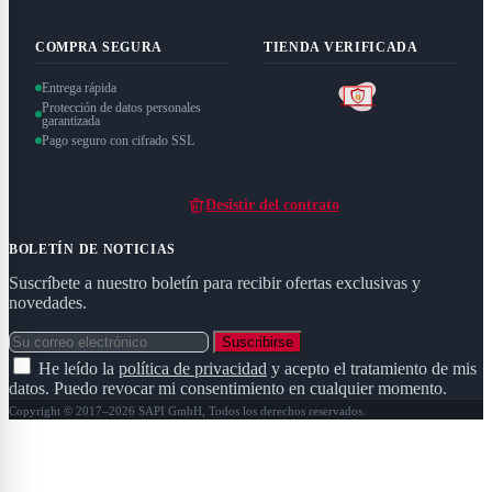
COMPRA SEGURA
TIENDA VERIFICADA
Entrega rápida
Protección de datos personales
garantizada
Pago seguro con cifrado SSL
Desistir del contrato
BOLETÍN DE NOTICIAS
Suscríbete a nuestro boletín para recibir ofertas exclusivas y
novedades.
Suscribirse
He leído la
política de privacidad
y acepto el tratamiento de mis
datos. Puedo revocar mi consentimiento en cualquier momento.
Copyright © 2017–2026 SAPI GmbH, Todos los derechos reservados.