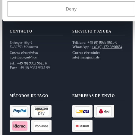
Instrucciones de revocación
Mi cuenta
Deny
SAPI GmbH
CONTACTO
SERVICIO Y AYUDA
Enkinger Weg 4
Teléfono:
+49 (0) 9083 9615 0
D-86753
Möttingen
WhatsApp:
+49 (0) 172 8696654
Correo electrónico:
Correo electrónico:
info@sapigmbh.de
info@sapigmbh.de
Tel.:
+49 (0) 9083 9615 0
Fax:
+49 (0) 9083 9615 99
MÉTODOS DE PAGO
EMPRESAS DE ENVÍO