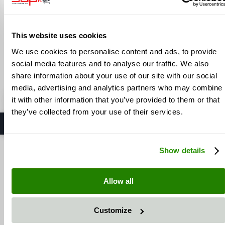
Añadir al carrito
This website uses cookies
3
artículos
We use cookies to personalise content and ads, to provide
Mostrar
social media features and to analyse our traffic. We also
share information about your use of our site with our social
media, advertising and analytics partners who may combine
⭐ SAPI GmbH
it with other information that you’ve provided to them or that
5,0 / 5 estrellas
· Fabricante en Möttingen
they’ve collected from your use of their services.
Ver en Google
Show details
INFORMACIÓN
CONTENIDO
Allow all
Sobre nosotros
Información de entrega
Privacidad y Protección de Datos
Información de pedido
Nuestros Términos y Condiciones
Contacto
Customize
Aviso legal