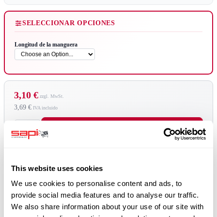
SELECCIONAR OPCIONES
Longitud de la manguera
3,10 €
3,69 €
Cantidad
Añadir al carrito
Descripción
This website uses cookies
We use cookies to personalise content and ads, to
Manguera de aire comprimido robusta, resistente y flexible con
provide social media features and to analyse our traffic.
revestimiento textil sintético para el transporte de aire comprimido y agua.
We also share information about your use of our site with
Manguera de compresor resistente al aceite también adecuada para