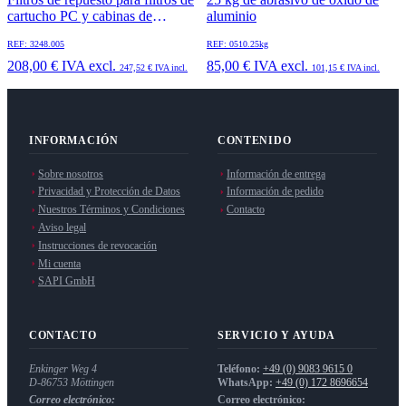
cartucho PC y cabinas de
aluminio
chorreado
REF: 3248.005
REF: 0510.25kg
208,00 €
IVA excl.
85,00 €
IVA excl.
247,52 €
IVA incl.
101,15 €
IVA incl.
INFORMACIÓN
CONTENIDO
Sobre nosotros
Información de entrega
Privacidad y Protección de Datos
Información de pedido
Nuestros Términos y Condiciones
Contacto
Aviso legal
Instrucciones de revocación
Mi cuenta
SAPI GmbH
CONTACTO
SERVICIO Y AYUDA
Enkinger Weg 4
Teléfono:
+49 (0) 9083 9615 0
D-86753
Möttingen
WhatsApp:
+49 (0) 172 8696654
Correo electrónico:
Correo electrónico: