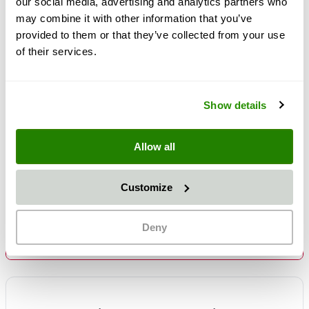
our social media, advertising and analytics partners who
transportar aire comprimido que contenga aceite.
may combine it with other information that you’ve
provided to them or that they’ve collected from your use
Diámetro interior 13 mm
of their services.
Diámetro exterior 20 mm
Espesor de pared 3,5 mm
Presión máx. de servicio 20 bar
Show details
Rango de temperatura: de -20°C a +60°C
Incrustación textil
Color: negro
Allow all
Longitud máx. del rollo: 40 m
Customize
Más información
Deny
Preguntas