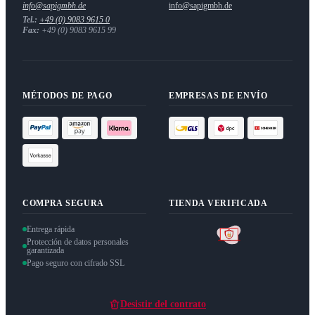
info@sapigmbh.de
info@sapigmbh.de
Tel.:
+49 (0) 9083 9615 0
Fax:
+49 (0) 9083 9615 99
MÉTODOS DE PAGO
EMPRESAS DE ENVÍO
COMPRA SEGURA
TIENDA VERIFICADA
Entrega rápida
Protección de datos personales
garantizada
Pago seguro con cifrado SSL
Desistir del contrato