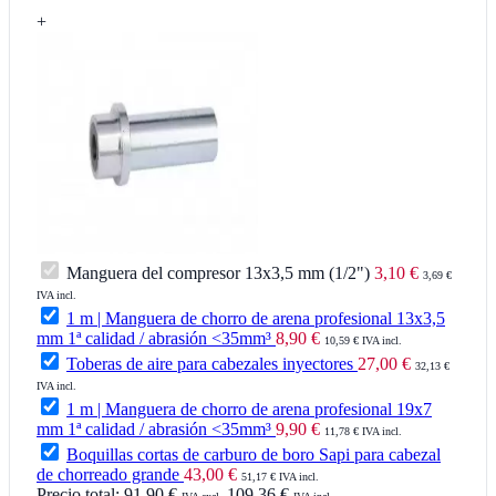
+
Manguera del compresor 13x3,5 mm (1/2")
3,10 €
3,69 €
IVA incl.
1 m | Manguera de chorro de arena profesional 13x3,5
mm 1ª calidad / abrasión <35mm³
8,90 €
10,59 € IVA incl.
Toberas de aire para cabezales inyectores
27,00 €
32,13 €
IVA incl.
1 m | Manguera de chorro de arena profesional 19x7
mm 1ª calidad / abrasión <35mm³
9,90 €
11,78 € IVA incl.
Boquillas cortas de carburo de boro Sapi para cabezal
de chorreado grande
43,00 €
51,17 € IVA incl.
Precio total:
91,90 €
109,36 €