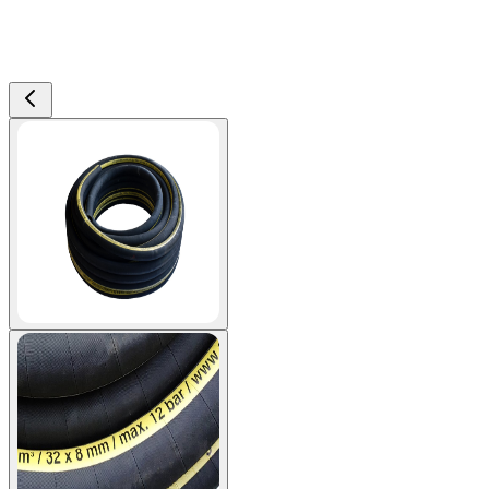
View larger image
View larger image