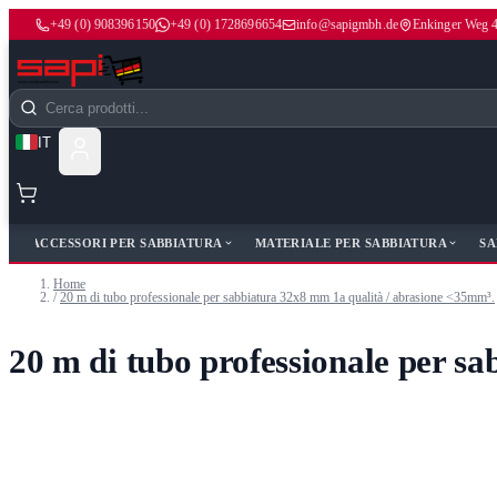
+49 (0) 908396150
+49 (0) 1728696654
info@sapigmbh.de
Enkinger Weg 
Salta al contenuto
Cerca
IT
ACCESSORI PER SABBIATURA
MATERIALE PER SABBIATURA
SA
Home
/
20 m di tubo professionale per sabbiatura 32x8 mm 1a qualità / abrasione <35mm³.
20 m di tubo professionale per s