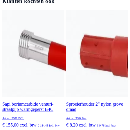
Klanten kochten ook
Sapi boriumcarbide venturi-
Sproeierhouder 2" nylon grove
straalpijp warmgeperst B4C
draad
Art.nr.: 3981.BCL
Art.nr.: 3984.0xx
€ 155,00
excl. btw
€ 8,20
excl. btw
€ 184,45
incl. btw
€ 9,76
incl. btw