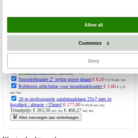
Allow all
Customize
20 m professionele zandstraalslang 32x8 mm 1e
Deny
kwaliteit / abrasie <35mm³
€ 195,80
€ 233,00 incl. btw
Straalpijpkoppeling gietijzer
€ 11,50
€ 13,69 incl. btw
Sproeierhouder 2" nylon grove draad
€ 8,20
€ 9,76 incl. btw
Rubberen afdichting voor mondstukhouder
€ 1,00
€ 1,19
incl. btw
20 m professionele zandstraalslang 25x7 mm 1e
kwaliteit / abrasie <35mm³
€ 177,00
€ 210,63 incl. btw
Totaalprijs:
€ 393,50
€ 468,27
excl. btw
incl. btw
Alles toevoegen aan winkelwagen