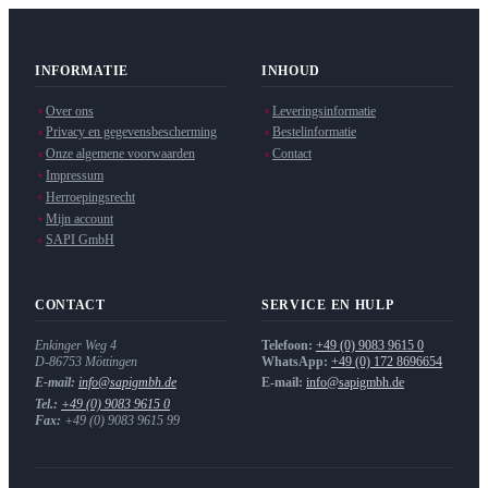
INFORMATIE
INHOUD
Over ons
Leveringsinformatie
Privacy en gegevensbescherming
Bestelinformatie
Onze algemene voorwaarden
Contact
Impressum
Herroepingsrecht
Mijn account
SAPI GmbH
CONTACT
SERVICE EN HULP
Enkinger Weg 4
Telefoon:
+49 (0) 9083 9615 0
D-86753
Möttingen
WhatsApp:
+49 (0) 172 8696654
E-mail:
info@sapigmbh.de
E-mail:
info@sapigmbh.de
Tel.:
+49 (0) 9083 9615 0
Fax:
+49 (0) 9083 9615 99