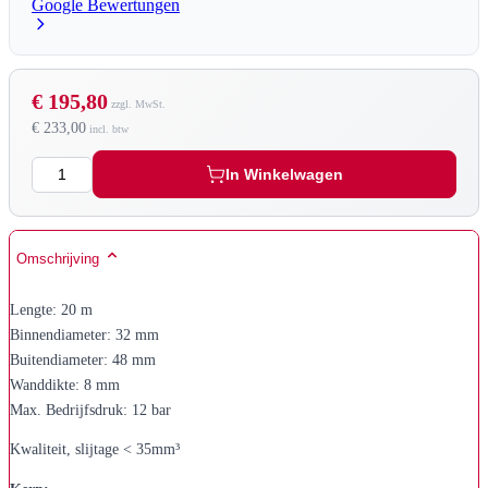
Google Bewertungen
€ 195,80
€ 233,00
Aantal
In Winkelwagen
Omschrijving
Lengte: 20 m
Binnendiameter: 32 mm
Buitendiameter: 48 mm
Wanddikte: 8 mm
Max. Bedrijfsdruk: 12 bar
Kwaliteit, slijtage < 35mm³