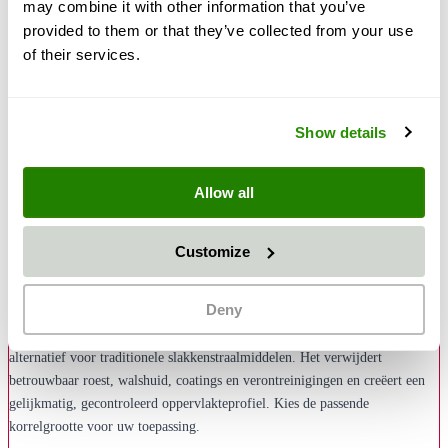
may combine it with other information that you’ve
provided to them or that they’ve collected from your use
of their services.
€ 654,00
€ 778,26
Show details
In Winkelwagen
Aantal
Allow all
Pay
Pal
Of vanaf € 35,75/maand met
Meer *
Klarna
Customize
Omschrijving
Deny
Het Greenblast straalmiddel is een krachtig, natuurlijk eenwegstraalmiddel
met hoekige korrelstructuur – het hoogwaardige en milieuvriendelijkere
alternatief voor traditionele slakkenstraalmiddelen. Het verwijdert
betrouwbaar roest, walshuid, coatings en verontreinigingen en creëert een
gelijkmatig, gecontroleerd oppervlakteprofiel. Kies de passende
korrelgrootte voor uw toepassing.