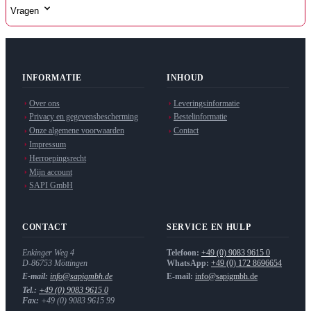
Vragen
INFORMATIE
INHOUD
Over ons
Leveringsinformatie
Privacy en gegevensbescherming
Bestelinformatie
Onze algemene voorwaarden
Contact
Impressum
Herroepingsrecht
Mijn account
SAPI GmbH
CONTACT
SERVICE EN HULP
Enkinger Weg 4
Telefoon:
+49 (0) 9083 9615 0
D-86753
Möttingen
WhatsApp:
+49 (0) 172 8696654
E-mail:
info@sapigmbh.de
E-mail:
info@sapigmbh.de
Tel.:
+49 (0) 9083 9615 0
Fax:
+49 (0) 9083 9615 99