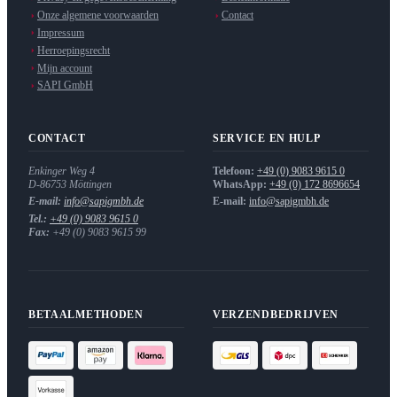
Onze algemene voorwaarden
Contact
Impressum
Herroepingsrecht
Mijn account
SAPI GmbH
CONTACT
SERVICE EN HULP
Enkinger Weg 4
Telefoon:
+49 (0) 9083 9615 0
D-86753
Möttingen
WhatsApp:
+49 (0) 172 8696654
E-mail:
info@sapigmbh.de
E-mail:
info@sapigmbh.de
Tel.:
+49 (0) 9083 9615 0
Fax:
+49 (0) 9083 9615 99
BETAALMETHODEN
VERZENDBEDRIJVEN