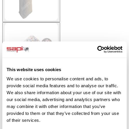
View larger image
This website uses cookies
We use cookies to personalise content and ads, to
provide social media features and to analyse our traffic.
1000 kg Kunststof straalmiddel Type II. Bestel bij SAPI.
We also share information about your use of our site with
our social media, advertising and analytics partners who
may combine it with other information that you’ve
Op voorraad
provided to them or that they’ve collected from your use
of their services.
SKU
0519-PLAST-II-1000kg