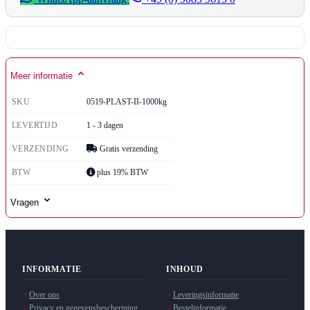
Meer informatie
SKU
0519-PLAST-II-1000kg
LEVERTIJD
1 - 3 dagen
VERZENDING
Gratis verzending
BTW
plus 19% BTW
Vragen
INFORMATIE
INHOUD
Over ons
Leveringsinformatie
Privacy en gegevensbescherming
Bestelinformatie