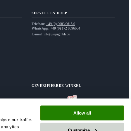
SERVICE EN HULP
Telefoon:
+49 (0) 9083 9615 0
WhatsApp:
+49 (0) 172 8696654
E-mail:
info@sapigmbh.de
GEVERIFIEERDE WINKEL
egarandeerd
Allow all
yse our traffic.
 analytics
Customize