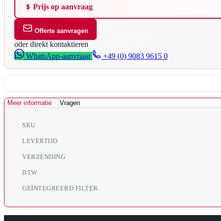
Prijs op aanvraag
Offerte aanvragen
oder direkt kontaktieren
WhatsApp-aanvraag
+49 (0) 9083 9615 0
Meer informatie
Vragen
SKU
LEVERTIJD
VERZENDING
BTW
GEÏNTEGREERD FILTER