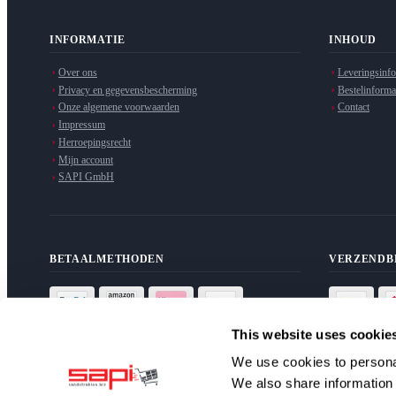
INFORMATIE
INHOUD
Over ons
Leveringsinfo
Privacy en gegevensbescherming
Bestelinforma
Onze algemene voorwaarden
Contact
Impressum
Herroepingsrecht
Mijn account
SAPI GmbH
BETAALMETHODEN
VERZENDB
This website uses cookie
We use cookies to personal
We also share information 