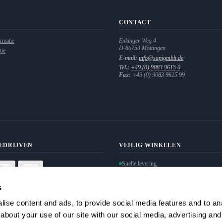
CONTACT
rmatie
Enkinger Weg 4
D-86753
Möttingen
tie
E-mail:
info@sapigmbh.de
Tel.:
+49 (0) 9083 9615 0
Fax:
+49 (0) 9083 9615 99
EDRIJVEN
VEILIG WINKELEN
Snelle levering
Bescherming van persoonlijke gegevens g
Veilige betaling door SSL-encryptie
s
ise content and ads, to provide social media features and to anal
Overeenkomst herroepen
about your use of our site with our social media, advertising and