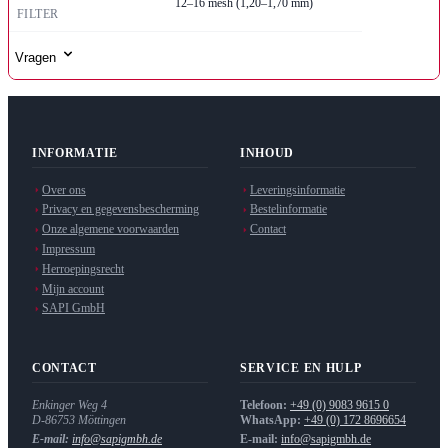
12–16 mesh (1,20–1,70 mm)
FILTER
Vragen
INFORMATIE
INHOUD
Over ons
Leveringsinformatie
Privacy en gegevensbescherming
Bestelinformatie
Onze algemene voorwaarden
Contact
Impressum
Herroepingsrecht
Mijn account
SAPI GmbH
CONTACT
SERVICE EN HULP
Enkinger Weg 4
Telefoon:
+49 (0) 9083 9615 0
D-86753
Möttingen
WhatsApp:
+49 (0) 172 8696654
E-mail:
info@sapigmbh.de
E-mail:
info@sapigmbh.de