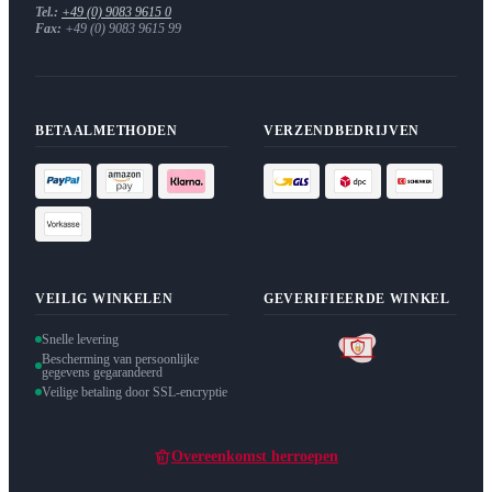
Tel.:
+49 (0) 9083 9615 0
Fax:
+49 (0) 9083 9615 99
BETAALMETHODEN
VERZENDBEDRIJVEN
VEILIG WINKELEN
GEVERIFIEERDE WINKEL
Snelle levering
Bescherming van persoonlijke
gegevens gegarandeerd
Veilige betaling door SSL-encryptie
Overeenkomst herroepen