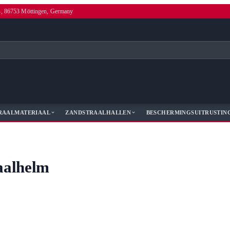
4, 86753 Möttingen, Germany
RAALMATERIAAL
ZANDSTRAALHALLEN
BESCHERMINGSUITRUSTIN
aalhelm