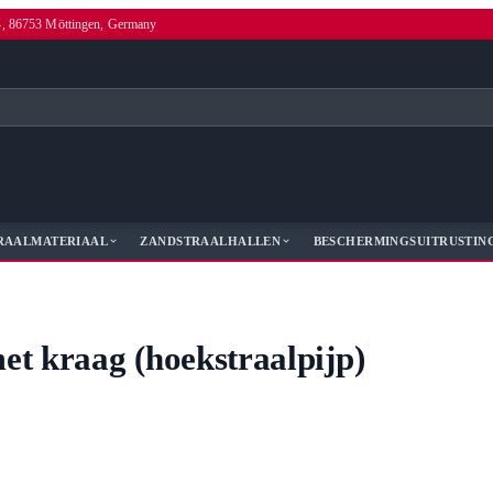
4, 86753 Möttingen, Germany
RAALMATERIAAL
ZANDSTRAALHALLEN
BESCHERMINGSUITRUSTIN
et kraag (hoekstraalpijp)