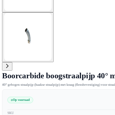
View larger image
Boorcarbide boogstraalpijp 40° me
40° gebogen straalpijp (haakse straalpijp) met kraag (flensbevestiging) voor straa
Op voorraad
SKU