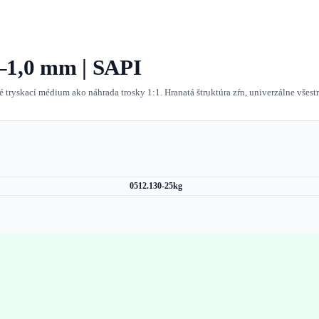
3–1,0 mm | SAPI
 tryskací médium ako náhrada trosky 1:1. Hranatá štruktúra zŕn, univerzálne všes
0512.130-25kg