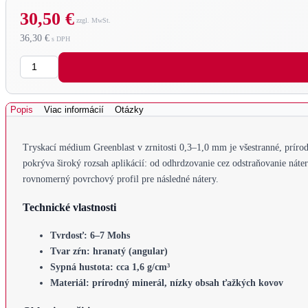
30,50 €
36,30 €
Množstvo
Popis
Viac informácií
Otázky
Tryskací médium Greenblast v zrnitosti 0,3–1,0 mm je všestranné, príro
pokrýva široký rozsah aplikácií: od odhrdzovanie cez odstraňovanie náte
rovnomerný povrchový profil pre následné nátery.
Technické vlastnosti
Tvrdosť: 6–7 Mohs
Tvar zŕn: hranatý (angular)
Sypná hustota: cca 1,6 g/cm³
Materiál: prírodný minerál, nízky obsah ťažkých kovov