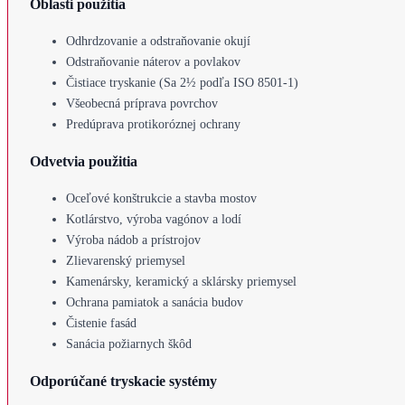
Oblasti použitia
Odhrdzovanie a odstraňovanie okují
Odstraňovanie náterov a povlakov
Čistiace tryskanie (Sa 2½ podľa ISO 8501-1)
Všeobecná príprava povrchov
Predúprava protikoróznej ochrany
Odvetvia použitia
Oceľové konštrukcie a stavba mostov
Kotlárstvo, výroba vagónov a lodí
Výroba nádob a prístrojov
Zlievarenský priemysel
Kamenársky, keramický a sklársky priemysel
Ochrana pamiatok a sanácia budov
Čistenie fasád
Sanácia požiarnych škôd
Odporúčané tryskacie systémy