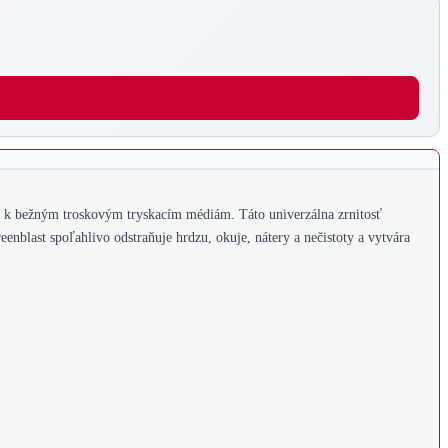
íva k bežným troskovým tryskacím médiám. Táto univerzálna zrnitosť
nblast spoľahlivo odstraňuje hrdzu, okuje, nátery a nečistoty a vytvára