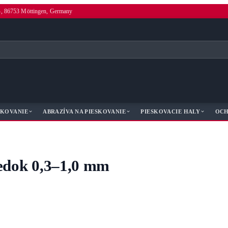
4, 86753 Möttingen, Germany
SKOVANIE
ABRAZÍVA NA PIESKOVANIE
PIESKOVACIE HALY
OCH
iedok 0,3–1,0 mm