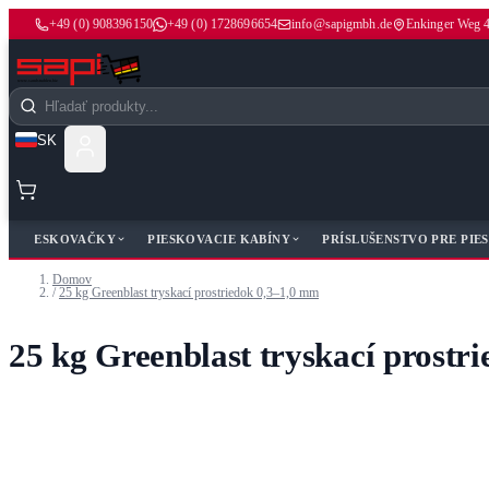
+49 (0) 908396150
+49 (0) 1728696654
info@sapigmbh.de
Enkinger Weg 
Skip to Content
Search
SK
PIESKOVAČKY
PIESKOVACIE KABÍNY
PRÍSLUŠENSTVO PRE PIE
Domov
/
25 kg Greenblast tryskací prostriedok 0,3–1,0 mm
25 kg Greenblast tryskací prostr