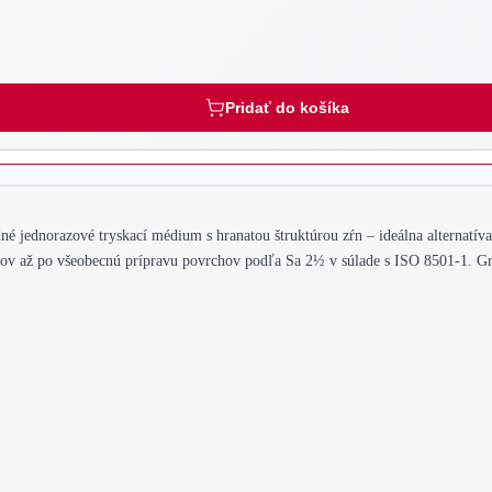
Pridať do košíka
dné jednorazové tryskací médium s hranatou štruktúrou zŕn – ideálna alternat
rov až po všeobecnú prípravu povrchov podľa Sa 2½ v súlade s ISO 8501-1. Gree