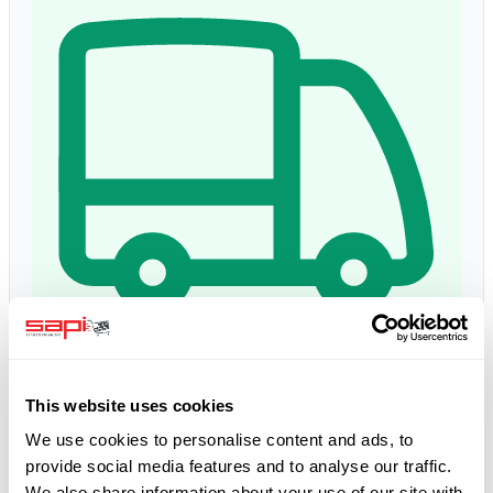
Lieferzeit:
1 - 3 giorni
Consegna prevista: ven, 14 ago
*
This website uses cookies
We use cookies to personalise content and ads, to
provide social media features and to analyse our traffic.
5.0
Google Bewertungen
We also share information about your use of our site with