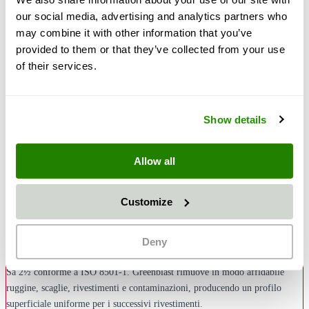
our social media, advertising and analytics partners who
may combine it with other information that you’ve
provided to them or that they’ve collected from your use
30,50 €
of their services.
36,30 €
Quantità
Aggiungi al Carrello
Show details
Allow all
Descrizione
L'abrasivo Greenblast nella granulometria 0,3–1,0 mm è un abrasivo
Customize
monouso versatile e naturale con struttura granulare angolare – l'alternativa
ideale ai tradizionali abrasivi a base di scoria. Questa granulometria
universale copre un ampio spettro di applicazioni: dalla rimozione della
Deny
ruggine e della vernice alla preparazione generale delle superfici secondo
Sa 2½ conforme a ISO 8501-1. Greenblast rimuove in modo affidabile
ruggine, scaglie, rivestimenti e contaminazioni, producendo un profilo
superficiale uniforme per i successivi rivestimenti.