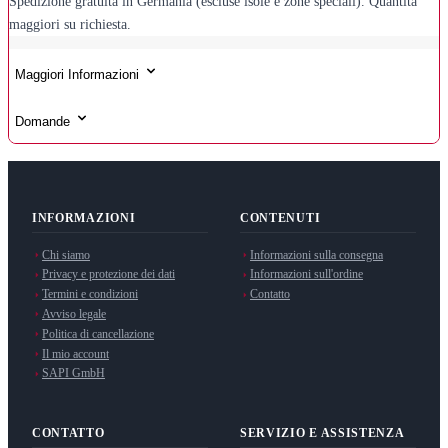
Spedizione gratuita in Germania (escluse isole e zone speciali). Quantità
maggiori su richiesta.
Maggiori Informazioni
Domande
INFORMAZIONI
CONTENUTI
Chi siamo
Informazioni sulla consegna
Privacy e protezione dei dati
Informazioni sull'ordine
Termini e condizioni
Contatto
Avviso legale
Politica di cancellazione
Il mio account
SAPI GmbH
CONTATTO
SERVIZIO E ASSISTENZA