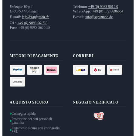
Enkinger Weg 4
Telefono:
+49 (0) 9083 9615 0
D-86753
Möttingen
WhatsApp:
+49 (0) 172 8696654
E-mail:
info@sapigmbh.de
E-mail:
info@sapigmbh.de
Tel.:
+49 (0) 9083 9615 0
Fax:
+49 (0) 9083 9615 99
METODI DI PAGAMENTO
CORRIERI
ACQUISTO SICURO
NEGOZIO VERIFICATO
Consegna rapida
Protezione dei dati personali
garantita
Pagamento sicuro con crittografia
SSL