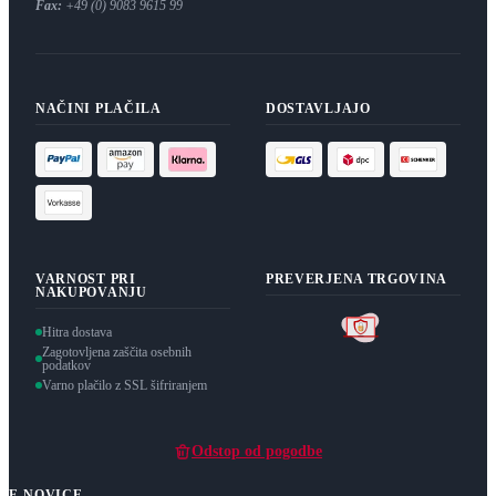
Fax:
+49 (0) 9083 9615 99
NAČINI PLAČILA
DOSTAVLJAJO
VARNOST PRI
PREVERJENA TRGOVINA
NAKUPOVANJU
Hitra dostava
Zagotovljena zaščita osebnih
podatkov
Varno plačilo z SSL šifriranjem
Odstop od pogodbe
E-NOVICE