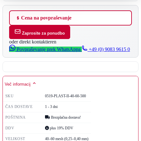
Cena na povpraševanje
Zaprosite za ponudbo
oder direkt kontaktieren
Povpraševanje prek WhatsAppa
+49 (0) 9083 9615 0
Več informacij
SKU
0519-PLAST-II-40-60-500
ČAS DOSTAVE
1 - 3 dni
POŠTNINA
Brezplačna dostava!
DDV
plus 19% DDV
VELIKOST
40–60 mesh (0,25–0,40 mm)