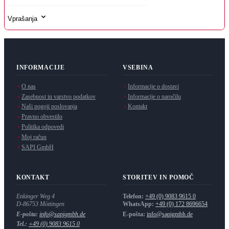
Vprašanja
INFORMACIJE
VSEBINA
O nas
Informacije o dostavi
Zasebnost in varstvo podatkov
Informacije o naročilu
Naši pogoji poslovanja
Kontakt
Pravno obvestilo
Politika odpovedi
Moj račun
SAPI GmbH
KONTAKT
STORITEV IN POMOČ
Enkinger Weg 4
Telefon:
+49 (0) 9083 9615 0
D-86753
Möttingen
WhatsApp:
+49 (0) 172 8696654
E-pošta:
info@sapigmbh.de
E-pošta:
info@sapigmbh.de
Tel.:
+49 (0) 9083 9615 0