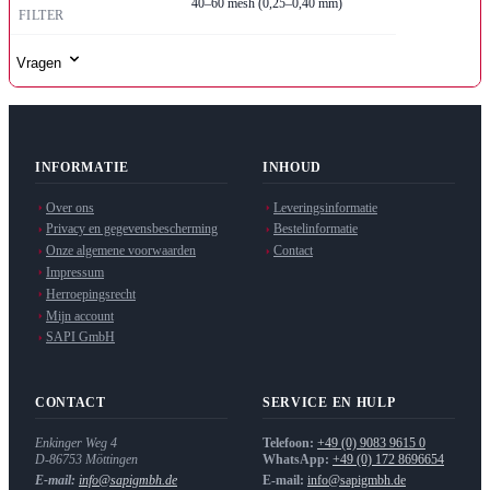
40–60 mesh (0,25–0,40 mm)
FILTER
Vragen
INFORMATIE
INHOUD
Over ons
Leveringsinformatie
Privacy en gegevensbescherming
Bestelinformatie
Onze algemene voorwaarden
Contact
Impressum
Herroepingsrecht
Mijn account
SAPI GmbH
CONTACT
SERVICE EN HULP
Enkinger Weg 4
Telefoon:
+49 (0) 9083 9615 0
D-86753
Möttingen
WhatsApp:
+49 (0) 172 8696654
E-mail:
info@sapigmbh.de
E-mail:
info@sapigmbh.de