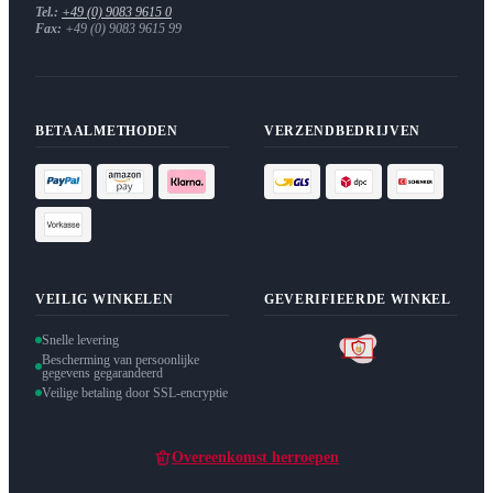
Tel.:
+49 (0) 9083 9615 0
Fax:
+49 (0) 9083 9615 99
BETAALMETHODEN
VERZENDBEDRIJVEN
VEILIG WINKELEN
GEVERIFIEERDE WINKEL
Snelle levering
Bescherming van persoonlijke
gegevens gegarandeerd
Veilige betaling door SSL-encryptie
Overeenkomst herroepen